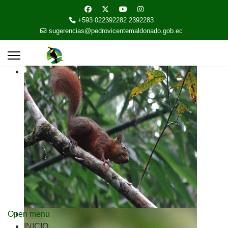
+593 022392282 2392283
sugerencias@pedrovicentemaldonado.gob.ec
Open menu
INICIO