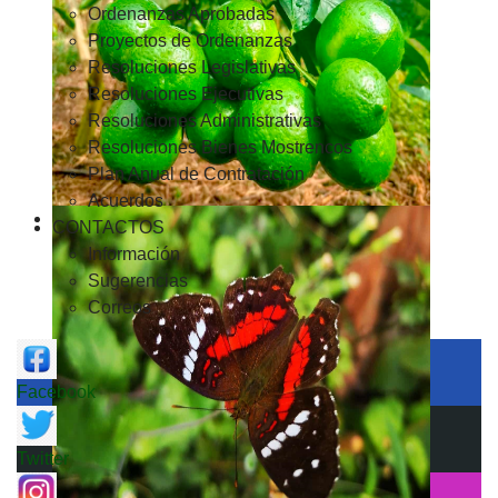
Ordenanzas Aprobadas
Proyectos de Ordenanzas
Resoluciones Legislativas
Resoluciones Ejecutivas
Resoluciones Administrativas
Resoluciones Bienes Mostrencos
Plan Anual de Contratación
Acuerdos
CONTACTOS
Información
Sugerencias
Correos
Facebook
Twitter