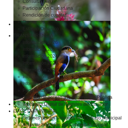
Consultas web
Participación Ciudadana
Rendición de cuentas
Convenios
Estatuto Orgánico
TRANSPARENCIA
Informacion 2026
Informacion 2025
Informacion 2024
Información 2023
Información 2022
Información 2021
Información 2020
Portal Nacional
Solicitud de acceso a la Información Pública
Ventanilla Digital de Trámites del Ecuador
GACETA MUNICIPAL
Ordenes del día Sesiones del Concejo Municipal
Actas de Sesiones del Concejo Municipal