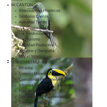
MI CANTON
Antecedentes Históricos
Simbolos Cívicos
Actividad Turística
Gastronomía
Festividades
Turismo
Actividad Productiva
Territorio y Geografía
Mapas Informativos
GOBIERNO MUNICIPAL
Alcaldia
Concejo Municipal
Comisiones Permanentes
Informes Labores de Concejales
Plan de trabajo
Declaraciones Juramentadas
Tramites y servicios