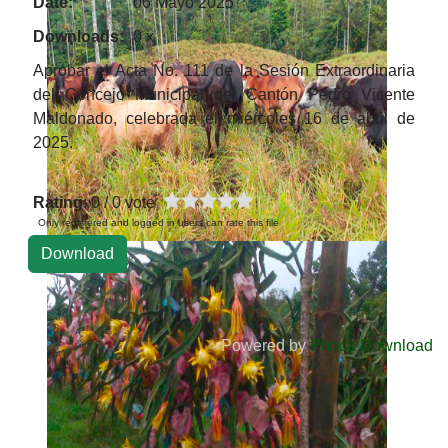
Date:
06 Mayo 2025
Downloads:
0 x
Aprobar el Acta No. 111 de la Sesión Extraordinaria
del Concejo Municipal del Cantón Pedro Vicente
Maldonado, celebrada el miércoles 16 de abril de
2025.
Rating
: 0 / 0 vote
Only registered and logged in users can rate this file
Powered by
Phoca Download