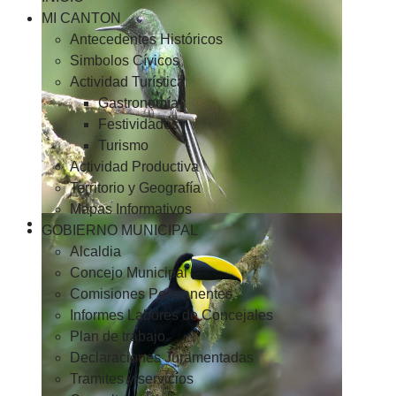
MI CANTON
Antecedentes Históricos
Simbolos Cívicos
Actividad Turística
Gastronomía
Festividades
Turismo
Actividad Productiva
Territorio y Geografía
Mapas Informativos
GOBIERNO MUNICIPAL
Alcaldia
Concejo Municipal
Comisiones Permanentes
Informes Labores de Concejales
Plan de trabajo
Declaraciones Juramentadas
Tramites y servicios