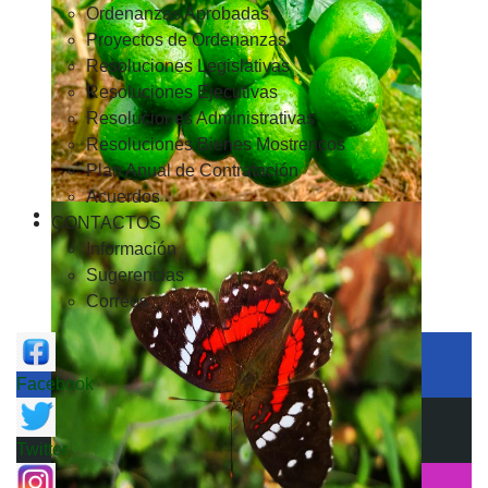
Ordenanzas Aprobadas
Proyectos de Ordenanzas
Resoluciones Legislativas
Resoluciones Ejecutivas
Resoluciones Administrativas
Resoluciones Bienes Mostrencos
Plan Anual de Contratación
Acuerdos
CONTACTOS
Información
Sugerencias
Correos
Facebook
Twitter