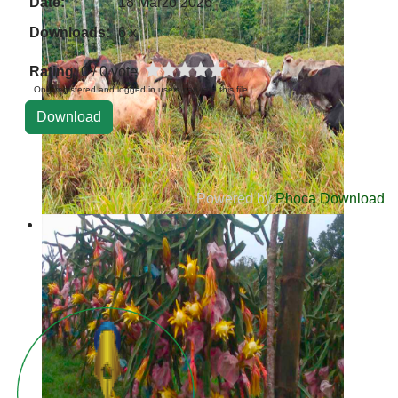
Date:
18 Marzo 2026
Downloads:
6 x
Rating
: 0 / 0 vote
Only registered and logged in users can rate this file
Powered by
Phoca Download