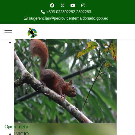
+593 022392282 2392283
sugerencias@pedrovicentemaldonado.gob.ec
Open menu
INICIO