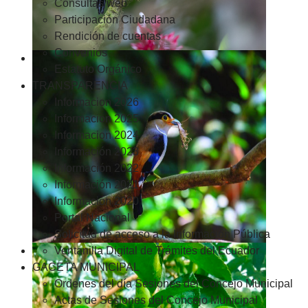
Consultas web
Participación Ciudadana
Rendición de cuentas
Convenios
Estatuto Orgánico
TRANSPARENCIA
Informacion 2026
Informacion 2025
Informacion 2024
Información 2023
Información 2022
Información 2021
Información 2020
Portal Nacional
Solicitud de acceso a la Información Pública
Ventanilla Digital de Trámites del Ecuador
GACETA MUNICIPAL
Ordenes del día Sesiones del Concejo Municipal
Actas de Sesiones del Concejo Municipal