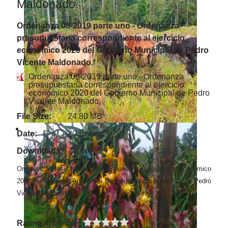
Maldonado.
Ordenanza 08-2019 parte uno - Ordenanza
presupuestaria correspondiente al ejercicio
económico 2020 del Gobierno Municipal de Pedro
Vicente Maldonado.
Ordenanza 08-2019 parte uno - Ordenanza
presupuestaria correspondiente al ejercicio
económico 2020 del Gobierno Municipal de Pedro
Vicente Maldonado.
File Size:
24.80 MB
Date:
20 Enero 2020
Downloads:
770 x
Ordenanza presupuestaria correspondiente al ejercicio económico
2020 del Gobierno Autónomo Descentralizado Municipal de Pedro
Vicente Maldonado.
Rating
: 0 / 0 vote