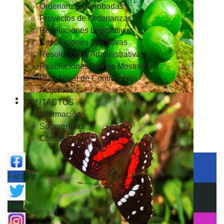
Ordenanzas Aprobadas
Proyectos de Ordenanzas
Resoluciones Legislativas
Resoluciones Ejecutivas
Resoluciones Administrativas
Resoluciones Bienes Mostrencos
Plan Anual de Contratación
Acuerdos
CONTACTOS
Información
Sugerencias
Correos
Facebook
Twitter