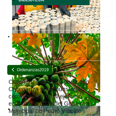
Ordenanzas2019
Ordenanza 08-2019 parte uno -
Ordenanza presupuestaria
correspondiente al ejercicio
económico 2020 del Gobierno
Municipal de Pedro Vicente