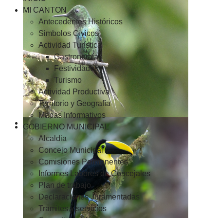
MI CANTON
Antecedentes Históricos
Simbolos Cívicos
Actividad Turística
Gastronomía
Festividades
Turismo
Actividad Productiva
Territorio y Geografía
Mapas Informativos
GOBIERNO MUNICIPAL
Alcaldia
Concejo Municipal
Comisiones Permanentes
Informes Labores de Concejales
Plan de trabajo
Declaraciones Juramentadas
Tramites y servicios