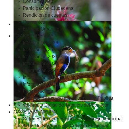
Consultas web
Participación Ciudadana
Rendición de cuentas
Convenios
Estatuto Orgánico
TRANSPARENCIA
Informacion 2026
Informacion 2025
Informacion 2024
Información 2023
Información 2022
Información 2021
Información 2020
Portal Nacional
Solicitud de acceso a la Información Pública
Ventanilla Digital de Trámites del Ecuador
GACETA MUNICIPAL
Ordenes del día Sesiones del Concejo Municipal
Actas de Sesiones del Concejo Municipal