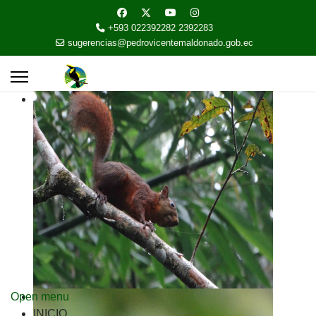
+593 022392282 2392283
sugerencias@pedrovicentemaldonado.gob.ec
Open menu
INICIO