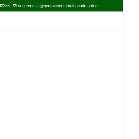
92283
sugerencias@pedrovicentemaldonado.gob.ec