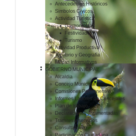
Antecedentes Históricos
Simbolos Cívicos
Actividad Turística
Gastronomía
Festividades
Turismo
Actividad Productiva
Territorio y Geografía
Mapas Informativos
GOBIERNO MUNICIPAL
Alcaldia
Concejo Municipal
Comisiones Permanentes
Informes Labores de Concejales
Plan de trabajo
Declaraciones Juramentadas
Tramites y servicios
Consultas web
Participación Ciudadana