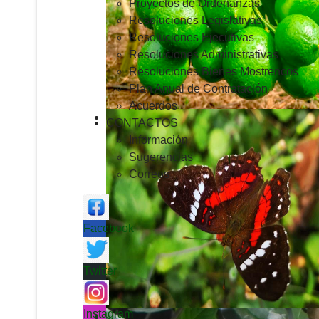
Proyectos de Ordenanzas
Resoluciones Legislativas
Resoluciones Ejecutivas
Resoluciones Administrativas
Resoluciones Bienes Mostrencos
Plan Anual de Contratación
Acuerdos
CONTACTOS
Información
Sugerencias
Correos
Facebook
Twitter
Instagram