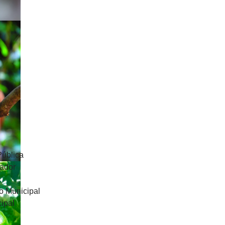
Pública
uador
o Municipal
ipal