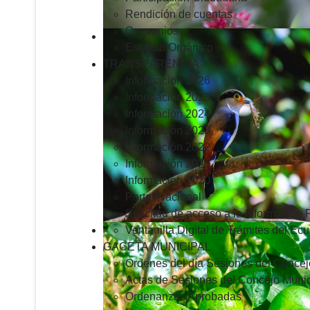
Rendición de cuentas
Convenios
Estatuto Orgánico
TRANSPARENCIA
Informacion 2026
Informacion 2025
Informacion 2024
Información 2023
Información 2022
Información 2021
Información 2020
Portal Nacional
Solicitud de acceso a la Información 
Ventanilla Digital de Trámites del Ec
GACETA MUNICIPAL
Ordenes del día Sesiones del Concej
Actas de Sesiones del Concejo Munic
Ordenanzas Aprobadas