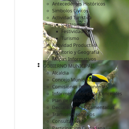
Antecedentes Históricos
Simbolos Cívicos
Actividad Turística
Gastronomía
c
Festividades
Turismo
Actividad Productiva
Territorio y Geografía
Mapas Informativos
GOBIERNO MUNICIPAL
Alcaldia
Concejo Municipal
Comisiones Permanentes
Informes Labores de Concejales
Plan de trabajo
Declaraciones Juramentadas
Tramites y servicios
Consultas web
Participación Ciudadana