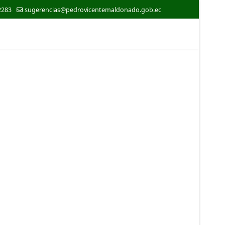
2283
sugerencias@pedrovicentemaldonado.gob.ec