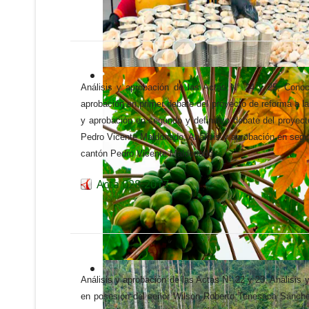
Análisis y aprobación de las Actas N° 24 y 25; Conoci
aprobación en primer debate del proyecto de reforma a l
y aprobación en segundo y definitivo debate del proyect
Pedro Vicente Maldonado; Análisis y aprobación en segund
cantón Pedro Vicente Maldonado.
Acta 028-2017
Análisis y aprobación de las Actas N° 22 y 23; Análisis 
en posesión del señor Wilson Roberto Tenesaca Sánchez; 