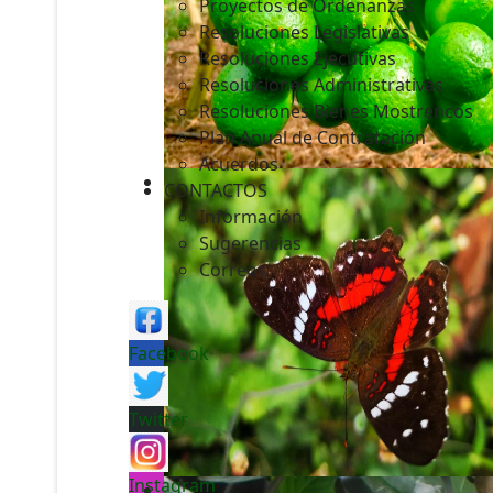
Proyectos de Ordenanzas
Resoluciones Legislativas
Resoluciones Ejecutivas
Resoluciones Administrativas
Resoluciones Bienes Mostrencos
Plan Anual de Contratación
Acuerdos
CONTACTOS
Información
Sugerencias
Correos
Facebook
Twitter
Instagram