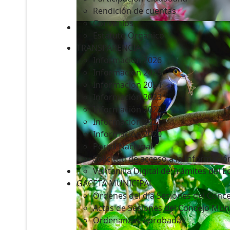
Rendición de cuentas
Convenios
Estatuto Orgánico
TRANSPARENCIA
Informacion 2026
Informacion 2025
Informacion 2024
Información 2023
Información 2022
Información 2021
Información 2020
Portal Nacional
Solicitud de acceso a la Informació
Ventanilla Digital de Trámites del 
GACETA MUNICIPAL
Ordenes del día Sesiones del Conce
Actas de Sesiones del Concejo Muni
Ordenanzas Aprobadas