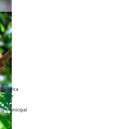
n Pública
Ecuador
jo Municipal
cipal