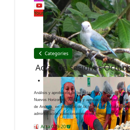
Youtube
Categories
Actas de sesiones Octub
Análisis y aprobación de las Actas N° 26; Análisis y apr
Nuevos Horizontes; Análisis y aprobación del pedido de 
de Andoas, en posesión de la señora Luz María Andrang
administración y funcionamiento del servicio de Cement
Acta 029-2017