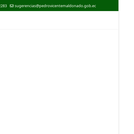
2283
sugerencias@pedrovicentemaldonado.gob.ec