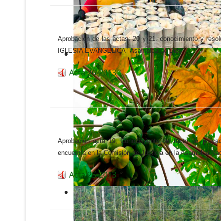
Aprobación de las actas: 20 y 21. conocimiento y res
IGLESIA EVANGELICA "Asamblea de Dios".
Acta 26-2013
Aprobación acta 19, Conocimiento del texto del p
encuentra en la Comisión de Justicia en la Asamblea Nac
Acta 25-2013