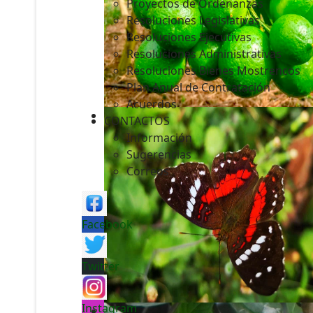
Proyectos de Ordenanzas
Resoluciones Legislativas
Resoluciones Ejecutivas
Resoluciones Administrativas
Resoluciones Bienes Mostrencos
Plan Anual de Contratación
Acuerdos
CONTACTOS
Información
Sugerencias
Correos
Facebook
Twitter
Instagram