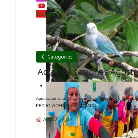
Youtube
Categories
Actas de sesiones Agost
Aprobación acta 23. conocimiento, discución y 
PEDRO VICENTE MALDONADO.
Acta 27-2013