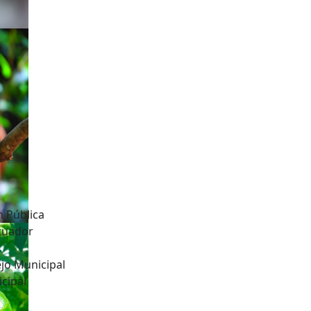
n Pública
Ecuador
jo Municipal
cipal