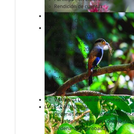
Rendición de cuentas
Convenios
Estatuto Orgánico
TRANSPARENCIA
Informacion 2026
Informacion 2025
Informacion 2024
Información 2023
Información 2022
Información 2021
Información 2020
Portal Nacional
Solicitud de acceso a la Informació
Ventanilla Digital de Trámites del 
GACETA MUNICIPAL
Ordenes del día Sesiones del Conce
Actas de Sesiones del Concejo Muni
Ordenanzas Aprobadas