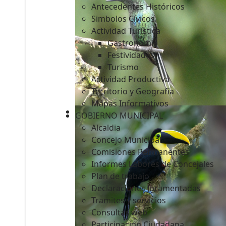
Antecedentes Históricos
Simbolos Cívicos
Actividad Turística
Gastronomía
c
Festividades
Turismo
Actividad Productiva
Territorio y Geografía
Mapas Informativos
GOBIERNO MUNICIPAL
Alcaldia
Concejo Municipal
Comisiones Permanentes
Informes Labores de Concejales
Plan de trabajo
Declaraciones Juramentadas
Tramites y servicios
Consultas web
Participación Ciudadana