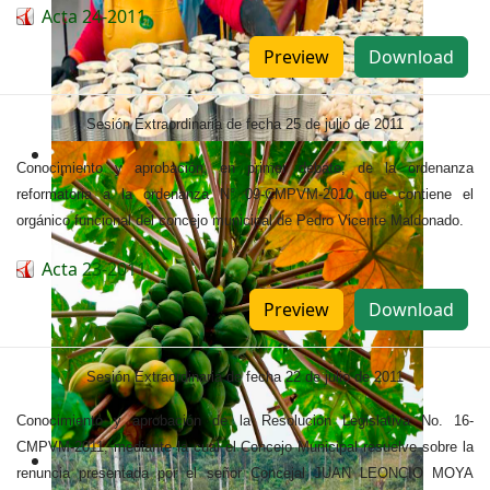
Acta 24-2011
Preview
Download
Sesión Extraordinaria de fecha 25 de julio de 2011
Conocimiento y aprobación, en primer debate, de la ordenanza
reformatoria a la ordenanza N° 09-CMPVM-2010 que contiene el
orgánico funcional del concejo municipal de Pedro Vicente Maldonado.
Acta 23-2011
Preview
Download
Sesión Extraordinaria de fecha 22 de julio de 2011
Conocimiento y aprobación de la Resolución Legislativa No. 16-
CMPVM-2011, mediante la cual el Concejo Municipal resuelve sobre la
renuncia presentada por el señor Concejal JUAN LEONCIO MOYA