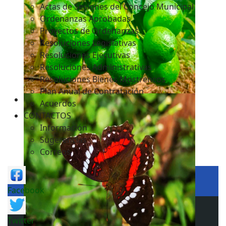
Actas de Sesiones del Concejo Municipal
Ordenanzas Aprobadas
Proyectos de Ordenanzas
Resoluciones Legislativas
Resoluciones Ejecutivas
Resoluciones Administrativas
Resoluciones Bienes Mostrencos
Plan Anual de Contratación
Acuerdos
CONTACTOS
Información
Sugerencias
Correos
Facebook
Twitter