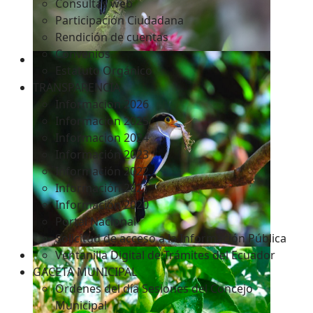
Consultas web
Participación Ciudadana
Rendición de cuentas
Convenios
Estatuto Orgánico
TRANSPARENCIA
Informacion 2026
Informacion 2025
Informacion 2024
Información 2023
Información 2022
Información 2021
Información 2020
Portal Nacional
Solicitud de acceso a la Información Pública
Ventanilla Digital de Trámites del Ecuador
GACETA MUNICIPAL
Ordenes del día Sesiones del Concejo
Municipal