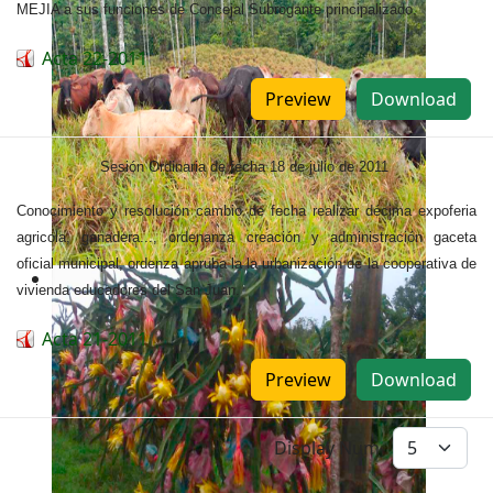
MEJIA a sus funciones de Concejal Subrogante principalizado.
Acta 22-2011
Preview
Download
Sesión Ordinaria de fecha 18 de julio de 2011
Conocimiento y resolución cambio de fecha realizar décima expoferia
agricola, ganadera..., ordenanza creación y administración gaceta
oficial municipal, ordenza apruba la la urbanización de la cooperativa de
vivienda educadores del San Juan.
Acta 21-2011
Preview
Download
Display Num