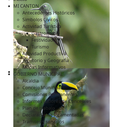
MI CANTON
Antecedentes Históricos
Simbolos Cívicos
c
Actividad Turística
Gastronomía
Festividades
Turismo
Actividad Productiva
Territorio y Geografía
Mapas Informativos
GOBIERNO MUNICIPAL
Alcaldia
Concejo Municipal
Comisiones Permanentes
Informes Labores de Concejales
Plan de trabajo
Declaraciones Juramentadas
Tramites y servicios