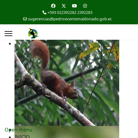
+593 022392282 2392283
sugerencias@pedrovicentemaldonado.gob.ec
Open menu
INICIO