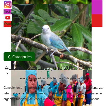
Instagram
Youtube
Categories
Actas de sesiones Julio 2011
Sesión Extraordinaria de fecha 27 de julio de 2011
Conocimiento y aprobación, en primer debate, de la ordenanza
reformatoria a la ordenanza N° 09-CMPVM-2010 que contiene el
orgánico funcional del concejo municipal de Pedro Vicente Maldonado.