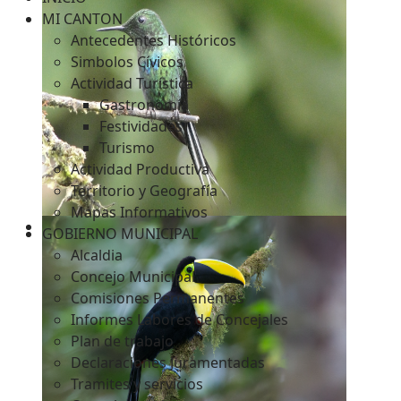
MI CANTON
Antecedentes Históricos
Simbolos Cívicos
c
Actividad Turística
Gastronomía
Festividades
Turismo
Actividad Productiva
Territorio y Geografía
Mapas Informativos
GOBIERNO MUNICIPAL
Alcaldia
Concejo Municipal
Comisiones Permanentes
Informes Labores de Concejales
Plan de trabajo
Declaraciones Juramentadas
Tramites y servicios