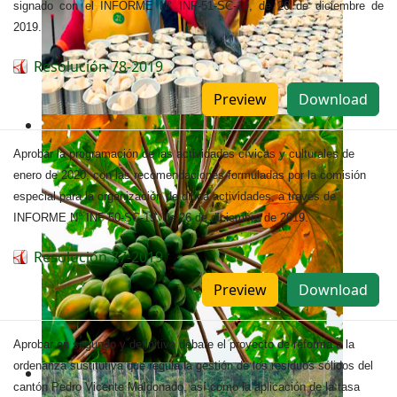
signado con el INFORME N° INF-51-SC-19, de 26 de diciembre de
2019.
Resolución 78-2019
Preview
Download
Aprobar la programación de las actividades cívicas y culturales de
enero de 2020, con las recomendaciones formuladas por la comisión
especial para la organización de dicha actividades, a través de
INFORME N° INF-50-SC-19, de 26 de diciembre de 2019.
Resolución 77-2019
Preview
Download
Aprobar en segundo y definitivo debate el proyecto de reforma a la
ordenanza sustitutiva que regula la gestión de los residuos sólidos del
cantón Pedro Vicente Maldonado, así como la aplicación de la tasa