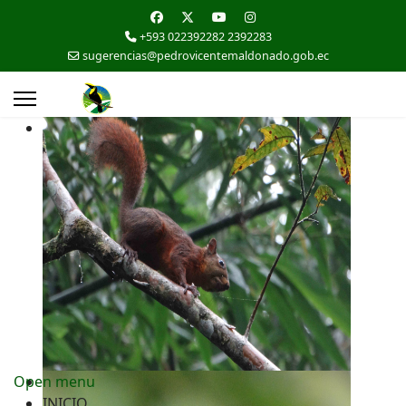
+593 022392282 2392283
sugerencias@pedrovicentemaldonado.gob.ec
Open menu
INICIO