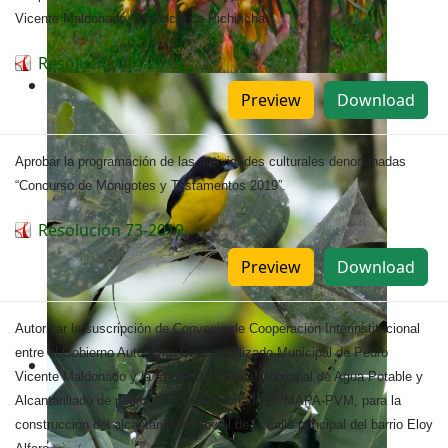
Vicente Maldonado, provincia de Pichincha.
Resolución 74-2019
Preview
Download
Aprobar la programación de las actividades culturales denominadas
“Concurso de Monigotes y Testamentos 2019”.
Resolución 73-2019
Preview
Download
Autorizar la suscripción de Convenio de Cooperación Interinstitucional
entre el Gobierno Autónomo Descentralizado Municipal de Pedro
Vicente Maldonado y la Empresa Pública Municipal de Agua Potable y
Alcantarillado de pedro Vicente Maldonado EPMAPA-PVM, para la
construcción del alcantarillado pluvial de la calle principal del barrio Eloy