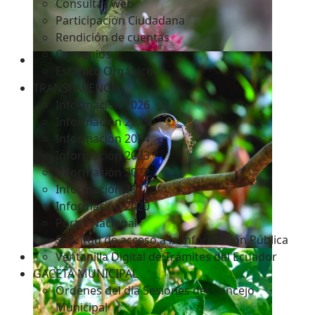
Consultas web
Participación Ciudadana
Rendición de cuentas
Convenios
Estatuto Orgánico
TRANSPARENCIA
Informacion 2026
Informacion 2025
Informacion 2024
Información 2023
Información 2022
Información 2021
Información 2020
Portal Nacional
Solicitud de acceso a la Información Pública
Ventanilla Digital de Trámites del Ecuador
GACETA MUNICIPAL
Ordenes del día Sesiones del Concejo
Municipal