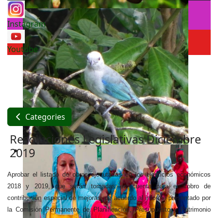
Instagram
Youtube
Categories
Resoluciones Legislativas Diciembre
2019
Aprobar el listado de obras ejecutadas en los ejercicios económicos
2018 y 2019, que serán tomadas en cuenta para el cobro de
contribución especial de mejoras, de acuerdo al informe presentado por
la Comisión Permanente de Planificación, Presupuesto y Patrimonio