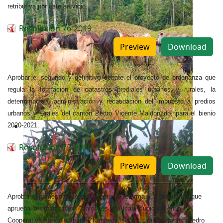
retributiva por este servicio.
Resolución 76-2019
Preview
Download
Aprobar el segundo y definitivo debate el proyecto de ordenanza que
regula la formación de catastros prediales urbanos y rurales, la
determinación, administración y recaudación del impuesto a predios
urbanos y rurales del cantón Pedro Vicente Maldonado, para el bienio
2020-2021.
Resolución 75-2019
Preview
Download
Aprobar el primer debate el proyecto de reforma a la ordenanza que
aprueba la Urbanización "Balcones de Alcalá", ubicada en la
Cooperativa Agrícola John F. Kennedy, sector rural del cantón Pedro