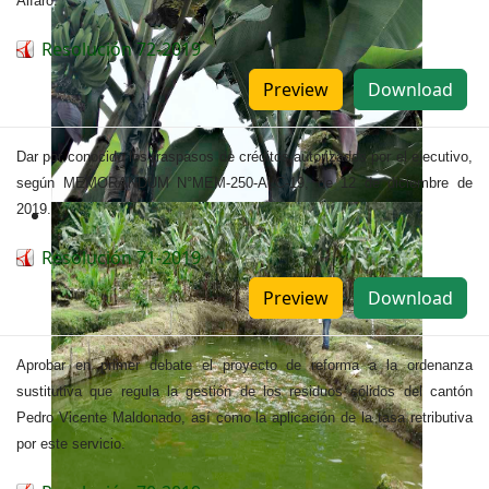
Alfaro.
Resolución 72-2019
Preview
Download
Dar por conocido los traspasos de créditos autorizados por el ejecutivo,
según MEMORANDUM N°MEM-250-ALC-19, de 12 de diciembre de
2019.
Resolución 71-2019
Preview
Download
Aprobar en primer debate el proyecto de reforma a la ordenanza
sustitutiva que regula la gestión de los residuos sólidos del cantón
Pedro Vicente Maldonado, así como la aplicación de la tasa retributiva
por este servicio.