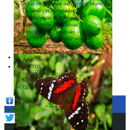
Actas de Sesiones del Concejo Municipal
Ordenanzas Aprobadas
Proyectos de Ordenanzas
Resoluciones Legislativas
Resoluciones Ejecutivas
Resoluciones Administrativas
Resoluciones Bienes Mostrencos
Plan Anual de Contratación
Acuerdos
CONTACTOS
Información
Sugerencias
Correos
Facebook
Twitter