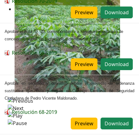
Resolución 70-2019
Preview
Download
Aprobar el Acta N°. 20, correspondiente a sesión extraordinaria de
concejo municipal, de fecha 9 de diciembre de 2019.
Resolución 69-2019
Preview
Download
Aprobar en segundo y definitivo debate el proyecto de ordenanza
sustitutiva que crea y regula el Consejo Cantonal de Seguridad
Ciudadana de Pedro Vicente Maldonado.
Resolución 68-2019
Preview
Download