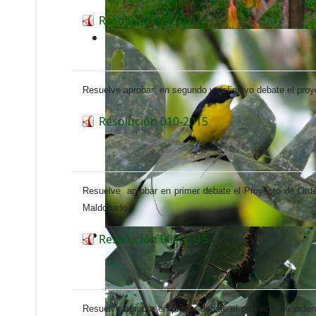
Resolución 011-2015
Resuelve aprobar en segundo y definitivo debate el pro
Resolución 010-2015
Resuelve aprobar en primer debate el Proyecto de Orden
Maldonado.
Resolución 009-2015
Resuelve aprobar en primer debate el proyecto de orden