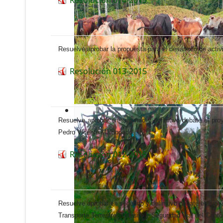
Resuelve aprobar la propuesta para el desarrollo de acti
Resolución 013-2015
Resuelve aprobar en segundo y definitivo debate el pro
Pedro Vicente Maldonado.
Resolución 012-2015
Resuelve aprobar en segundo y definitivo debate el Proy
Transporte Terrestre, Transito y Seguridad Vial del Can