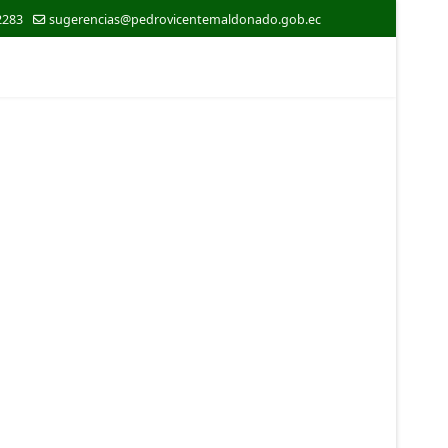
2283
sugerencias@pedrovicentemaldonado.gob.ec