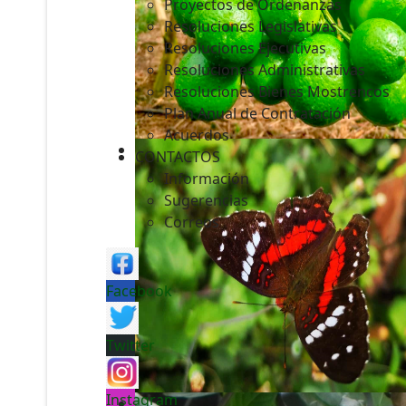
Proyectos de Ordenanzas
Resoluciones Legislativas
Resoluciones Ejecutivas
Resoluciones Administrativas
Resoluciones Bienes Mostrencos
Plan Anual de Contratación
Acuerdos
CONTACTOS
Información
Sugerencias
Correos
Facebook
Twitter
Instagram