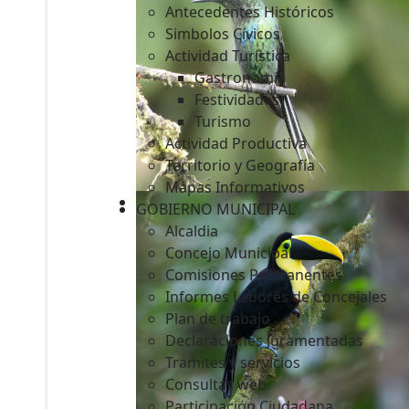
Antecedentes Históricos
Simbolos Cívicos
Actividad Turística
Gastronomía
c
Festividades
Turismo
Actividad Productiva
Territorio y Geografía
Mapas Informativos
GOBIERNO MUNICIPAL
Alcaldia
Concejo Municipal
Comisiones Permanentes
Informes Labores de Concejales
Plan de trabajo
Declaraciones Juramentadas
Tramites y servicios
Consultas web
Participación Ciudadana