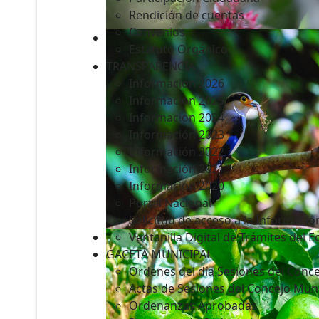
Rendición de cuentas
Convenios
Estatuto Orgánico
TRANSPARENCIA
Informacion 2026
Informacion 2025
Informacion 2024
Información 2023
Información 2022
Información 2021
Información 2020
Portal Nacional
Solicitud de acceso a la Informació
Ventanilla Digital de Trámites del 
GACETA MUNICIPAL
Ordenes del día Sesiones del Conce
Actas de Sesiones del Concejo Muni
Ordenanzas Aprobadas