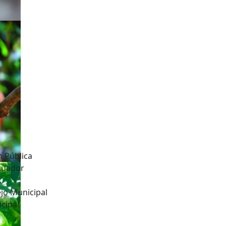
n Pública
Ecuador
jo Municipal
cipal