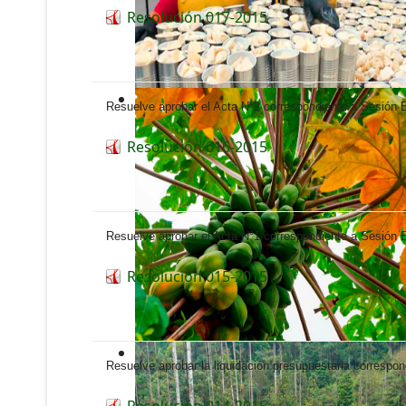
Resolución 017-2015
Resuelve aprobar el Acta N°2 correspondiente a Sesión E
Resolución 016-2015
Resuelve aprobar el Acta N°1 correspondiente a Sesión E
Resolución 015-2015
Resuelve aprobar la liquidación presupuestaria correspondi
Resolución 014-2015