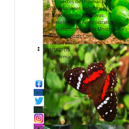
Proyectos de Ordenanzas
Resoluciones Legislativas
Resoluciones Ejecutivas
Resoluciones Administrativas
Resoluciones Bienes Mostrencos
Plan Anual de Contratación
Acuerdos
CONTACTOS
Información
Sugerencias
Correos
Facebook
Twitter
Instagram