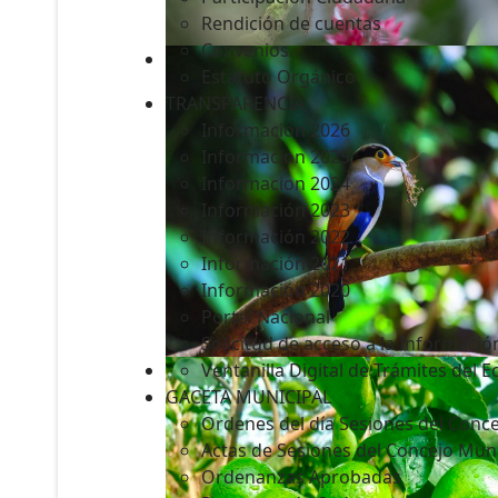
Rendición de cuentas
Convenios
Estatuto Orgánico
TRANSPARENCIA
Informacion 2026
Informacion 2025
Informacion 2024
Información 2023
Información 2022
Información 2021
Información 2020
Portal Nacional
Solicitud de acceso a la Informació
Ventanilla Digital de Trámites del 
GACETA MUNICIPAL
Ordenes del día Sesiones del Conce
Actas de Sesiones del Concejo Muni
Ordenanzas Aprobadas