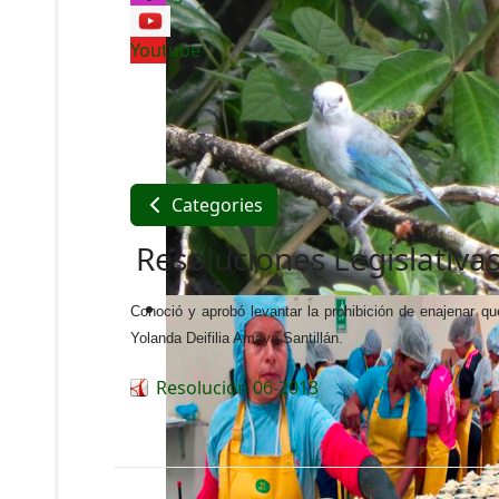
Youtube
Categories
Resoluciones Legislativas
Conoció y aprobó levantar la prohibición de enajenar 
Yolanda Deifilia Amaya Santillán.
Resolución 06-2013