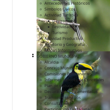
Antecedentes Históricos
Simbolos Cívicos
Actividad Turística
Gastronomía
c
Festividades
Turismo
Actividad Productiva
Territorio y Geografía
Mapas Informativos
GOBIERNO MUNICIPAL
Alcaldia
Concejo Municipal
Comisiones Permanentes
Informes Labores de Concejales
Plan de trabajo
Declaraciones Juramentadas
Tramites y servicios
Consultas web
Participación Ciudadana