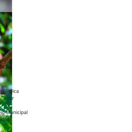
n Pública
Ecuador
jo Municipal
cipal