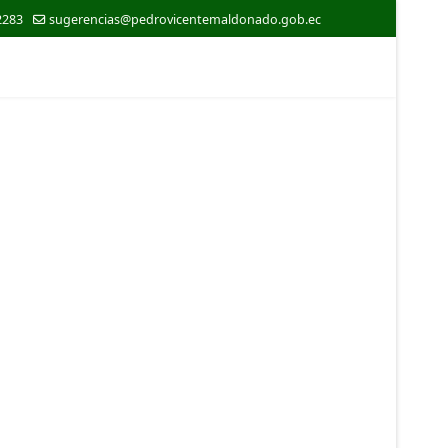
2283
sugerencias@pedrovicentemaldonado.gob.ec