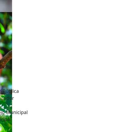
n Pública
Ecuador
jo Municipal
cipal