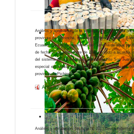
Análisis y aprobación de la solicitud de suplemento pre
provincia de Pichincha, recursos de financiamiento Banco
Ecuador, para el mejoramiento del sistema de agua pota
de fecha 07 de septiembre de 2020, dirigido a alcaldía, 
del sistema de agua potable para el recinto San Juan 
especial encargada del seguimiento y socialización d
provincia de Pichincha.
Acta 24-2020
Análisis y aprobación del Acta N° 22, correspondiente 