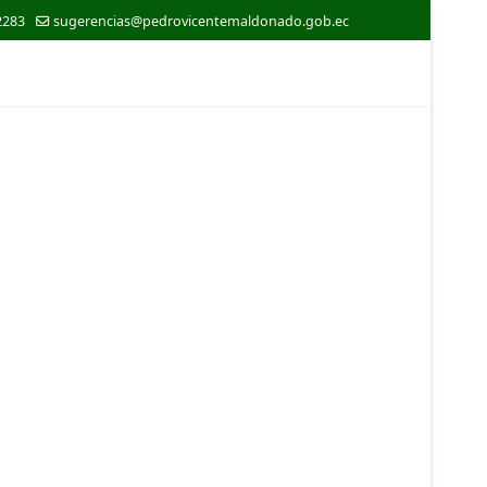
2283
sugerencias@pedrovicentemaldonado.gob.ec