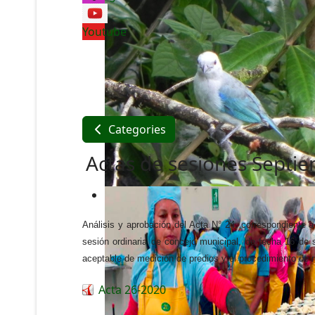
Youtube
Categories
Actas de sesiones Septi
Análisis y aprobación del Acta N° 24, correspondiente a
sesión ordinaria de concejo municipal, de fecha 16 de 
aceptable de medición de predios y el procedimiento de r
Acta 26-2020