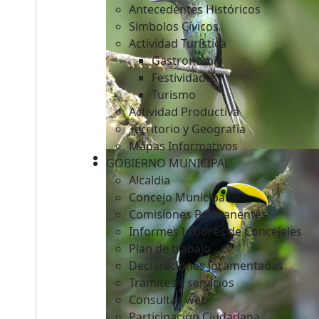
Antecedentes Históricos
Simbolos Cívicos
Actividad Turística
Gastronomía
c
Festividades
Turismo
Actividad Productiva
Territorio y Geografía
Mapas Informativos
GOBIERNO MUNICIPAL
Alcaldia
Concejo Municipal
Comisiones Permanentes
Informes Labores de Concejales
Plan de trabajo
Declaraciones Juramentadas
Tramites y servicios
Consultas web
Participación Ciudadana