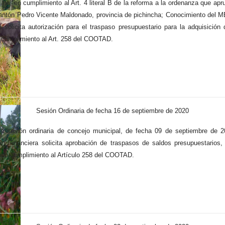
alá, en cumplimiento al Art. 4 literal B de la reforma a la ordenanza que ap
 cantón Pedro Vicente Maldonado, provincia de pichincha; Conocimiento del M
 solicita autorización para el traspaso presupuestario para la adquisición
o cumplimiento al Art. 258 del COOTAD.
Sesión Ordinaria de fecha 16 de septiembre de 2020
e a sesión ordinaria de concejo municipal, de fecha 09 de septiembre d
ión Financiera solicita aprobación de traspasos de saldos presupuestarios
ando cumplimiento al Artículo 258 del COOTAD.