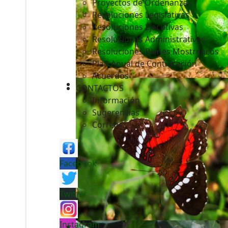
Proyectos de Ordenanzas
Resoluciones Legislativas
Resoluciones Ejecutivas
Resoluciones Administrativas
Resoluciones Bienes Mostrencos
Plan Anual de Contratación
Acuerdos
CONTACTOS
Información
Sugerencias
Correos
Facebook
Twitter
Instagram