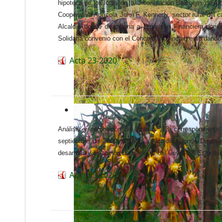
hipoteca de los lotes de la Urbanización Balcones de Alc
Cooperativa Agrícola John F. Kennedy, sector rural del
Alcaldía donde direcciona a Dirección Financiera donde
Solidaria convenio con el Concejo Provincial, esto dand
Acta 23-2020
Análisis y aprobación del Acta N° 23, correspondient
septiembre de 2020, dirigido a Alcaldía, donde Direcc
desarrollo y ejecución de medidas del Covid-19. Esto d
Acta 25-2020