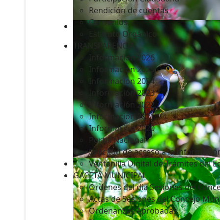
Rendición de cuentas
Convenios
Estatuto Orgánico
TRANSPARENCIA
Informacion 2026
Informacion 2025
Informacion 2024
Información 2023
Información 2022
Información 2021
Información 2020
Portal Nacional
Solicitud de acceso a la Informació
Ventanilla Digital de Trámites del 
GACETA MUNICIPAL
Ordenes del día Sesiones del Conce
Actas de Sesiones del Concejo Muni
Ordenanzas Aprobadas