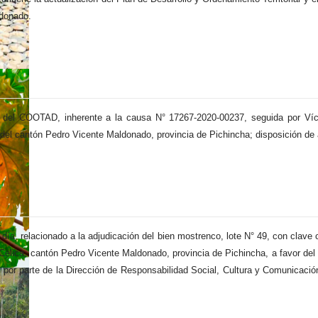
ldonado.
473 del COOTAD, inherente a la causa N° 17267-2020-00237, seguida por Ví
 del cantón Pedro Vicente Maldonado, provincia de Pichincha; disposición de a
 día, relacionado a la adjudicación del bien mostrenco, lote N° 49, con clav
 Celica, cantón Pedro Vicente Maldonado, provincia de Pichincha, a favor d
or parte de la Dirección de Responsabilidad Social, Cultura y Comunicación, y