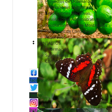
Proyectos de Ordenanzas
Resoluciones Legislativas
Resoluciones Ejecutivas
Resoluciones Administrativas
Resoluciones Bienes Mostrencos
Plan Anual de Contratación
Acuerdos
CONTACTOS
Información
Sugerencias
Correos
Facebook
Twitter
Instagram