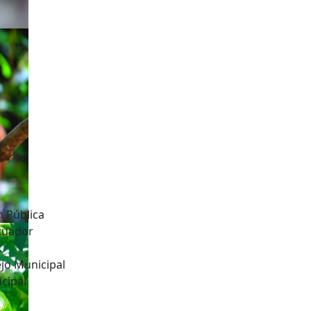
n Pública
Ecuador
jo Municipal
cipal