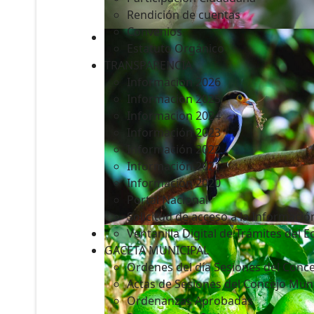
Rendición de cuentas
Convenios
Estatuto Orgánico
TRANSPARENCIA
Informacion 2026
Informacion 2025
Informacion 2024
Información 2023
Información 2022
Información 2021
Información 2020
Portal Nacional
Solicitud de acceso a la Informació
Ventanilla Digital de Trámites del 
GACETA MUNICIPAL
Ordenes del día Sesiones del Conce
Actas de Sesiones del Concejo Muni
Ordenanzas Aprobadas