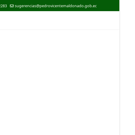
2283
sugerencias@pedrovicentemaldonado.gob.ec