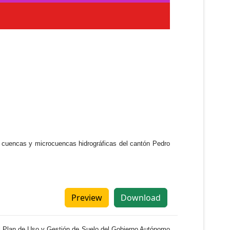
e cuencas y microcuencas hidrográficas del cantón Pedro
Preview
Download
 el Plan de Uso y Gestión de Suelo del Gobierno Autónomo