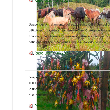
Resolución 31-2021
Suspender el tratamiento del sexto punto del orden del d
316.82 m2, ubicado en la comuna San Vicente de Andoas,
finalidad que se emita un nuevo informe socioeconómico p
peticionaria tiene o no bienes y que el cabildo de la com
Resolución 30-2021
Suspender el tratamiento del quinto punto del orden del 
1000.63 m2, ubicado en el centro poblado del recinto L
la finalidad de que se emita un nuevo informe socioeconó
si el peticionario tiene o no bienes.
Resolución 29-2021