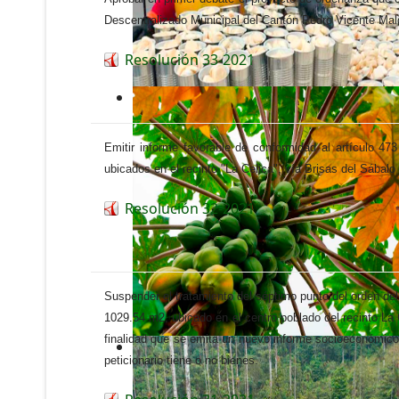
Descentralizado Municipal del Cantón Pedro Vicente Ma
Resolución 33-2021
Emitir informe favorable de conformidad al artículo 
ubicados en el recinto "La Celica", vía Brisas del Sábalo
Resolución 32-2021
Suspender el tratamiento del séptimo punto del orden del
1029.54 m2, ubicado en el centro poblado del recinto La
finalidad que se emita un nuevo informe socioeconómico p
peticionario tiene o no bienes.