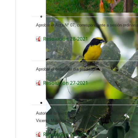
Aprobar el Acta N° 07, correspondiente a sesión ordinar
Resolución 28-2021
Aprobar el orden del día planteado.
Resolución 27-2021
Autorizar la suscripción del Convenio de Cooperación,
Vicente Maldonado, para la entrega de material pétreo.
Resolución 26-2021