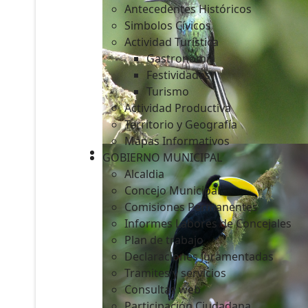
Antecedentes Históricos
Simbolos Cívicos
Actividad Turística
Gastronomía
c
Festividades
Turismo
Actividad Productiva
Territorio y Geografía
Mapas Informativos
GOBIERNO MUNICIPAL
Alcaldia
Concejo Municipal
Comisiones Permanentes
Informes Labores de Concejales
Plan de trabajo
Declaraciones Juramentadas
Tramites y servicios
Consultas web
Participación Ciudadana