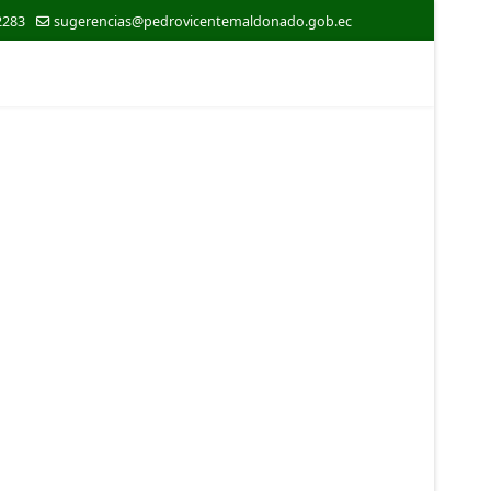
2283
sugerencias@pedrovicentemaldonado.gob.ec