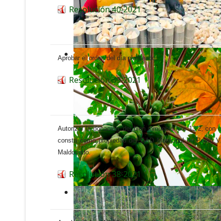
Resolución 40-2021
Aprobar el orden del día planteado.
Resolución 39-2021
Autorizar la donación, del bien inmueble lote 13-2, con
consta como propiedad del GAD Municipal de Pedro Vic
Maldonado.
Resolución 38-2021