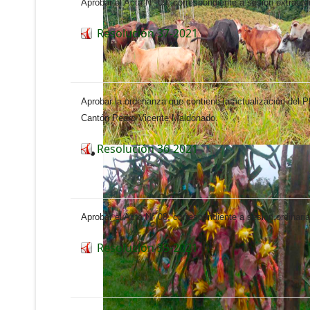
Aprobar el Acta N° 09, correspondiente a sesión extraord
Resolución 37-2021
Aprobar la ordenanza que contiene la actualización del P
Cantón Pedro Vicente Maldonado.
Resolución 36-2021
Aprobar el Acta N° 08, correspondiente a sesión ordinar
Resolución 35-2021