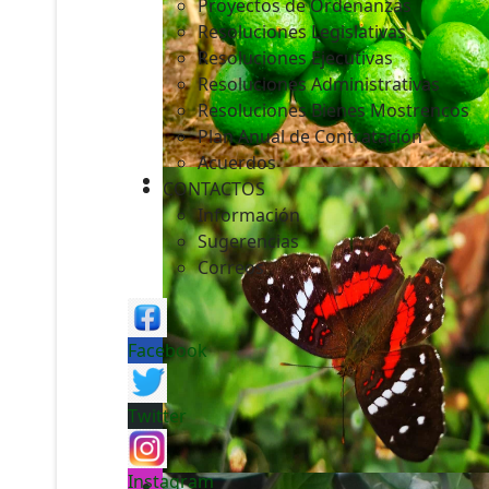
Proyectos de Ordenanzas
Resoluciones Legislativas
Resoluciones Ejecutivas
Resoluciones Administrativas
Resoluciones Bienes Mostrencos
Plan Anual de Contratación
Acuerdos
CONTACTOS
Información
Sugerencias
Correos
Facebook
Twitter
Instagram