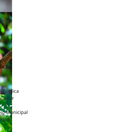
n Pública
Ecuador
jo Municipal
cipal