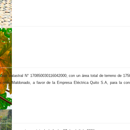
 clave catastral N° 170850030116042000, con un área total de terreno de 17
ente Maldonado, a favor de la Empresa Eléctrica Quito S.A, para la cons