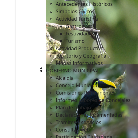
Antecedentes Históricos
Simbolos Cívicos
Actividad Turística
Gastronomía
c
Festividades
Turismo
Actividad Productiva
Territorio y Geografía
Mapas Informativos
GOBIERNO MUNICIPAL
Alcaldia
Concejo Municipal
Comisiones Permanentes
Informes Labores de Concejales
Plan de trabajo
Declaraciones Juramentadas
Tramites y servicios
Consultas web
Participación Ciudadana