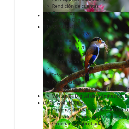
Rendición de cuentas
Convenios
Estatuto Orgánico
TRANSPARENCIA
Informacion 2026
Informacion 2025
Informacion 2024
Información 2023
Información 2022
Información 2021
Información 2020
Portal Nacional
Solicitud de acceso a la Informació
Ventanilla Digital de Trámites del 
GACETA MUNICIPAL
Ordenes del día Sesiones del Conce
Actas de Sesiones del Concejo Muni
Ordenanzas Aprobadas