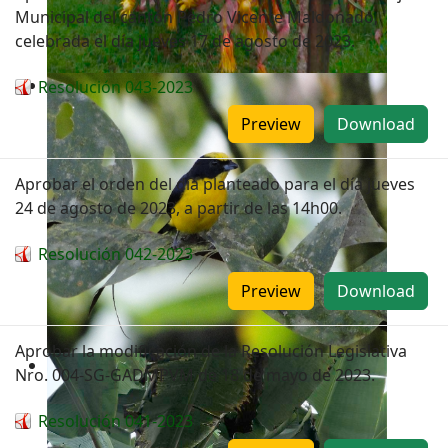
Municipal del cantón Pedro Vicente Maldonado,
celebrada el día jueves 17 de agosto de 2023.
Resolución 043-2023
Preview
Download
Aprobar el orden del día planteado para el día jueves
24 de agosto de 2023, a partir de las 14h00.
Resolución 042-2023
Preview
Download
Aprobar la modificación de la Resolución Legislativa
Nro. 004-SG-GADMPVM de 18 de mayo de 2023.
Resolución 041-2023