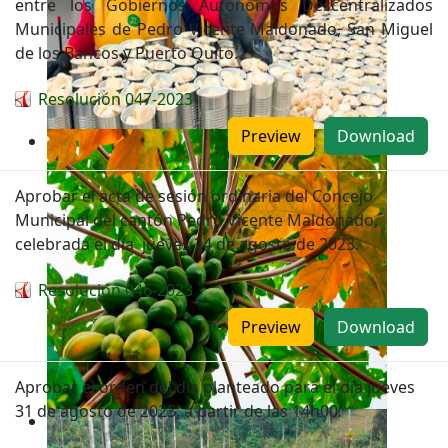
entre los Gobiernos Autónomos Descentralizados
Municipales de Pedro Vicente Maldonado, San Miguel
de los Bancos y Puerto Quito.
Resolución 047-2023
Preview
Download
Aprobar el acta de sesión ordinaria del Concejo
Municipal del cantón Pedro Vicente Maldonado,
celebrada el día jueves 24 de agosto de 2023.
Resolución 046-2023
Preview
Download
Aprobar el orden del día planteado para el día jueves
31 de agosto de 2023, a partir de las 14h00.