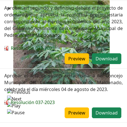
Aprobar en segundo y definitivo debate el proyecto de
ordenanza que aprueba la proforma presupuestaria
correspondiente al ejercicio económico del año 2023,
del Gobierno Autónomo descentralizado Municipal de
Pedro Vicente Maldonado.
Resolución 038-2023
Preview
Download
Aprobar el acta de sesión extraordinaria del Concejo
Municipal del Cantón Pedro Vicente Maldonado,
celebrada el día miércoles 04 de agosto de 2023.
Resolución 037-2023
Preview
Download