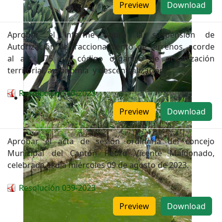
Preview
Download
Aprobar el informe sobre la suspensión de
Autorización de fraccionamiento de terrenos, acorde
al art. 475 del código orgánico de organización
territorial, autonomía y descentralización.
Resolución 040-2023
Preview
Download
Aprobar el acta de sesión ordinaria del concejo
Municipal del Cantón Pedro Vicente Maldonado,
celebrada el día miércoles 09 de agosto de 2023.
Resolución 039-2023
Preview
Download