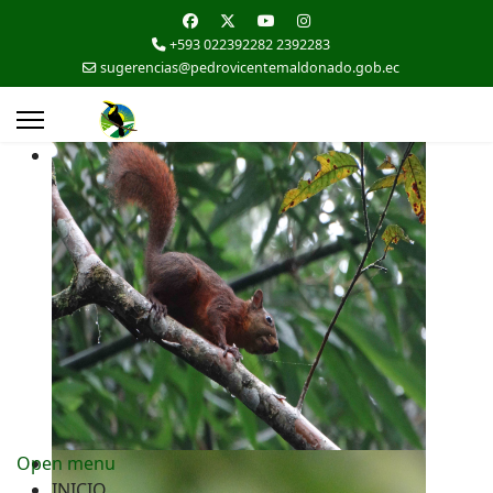
+593 022392282 2392283
sugerencias@pedrovicentemaldonado.gob.ec
Open menu
INICIO