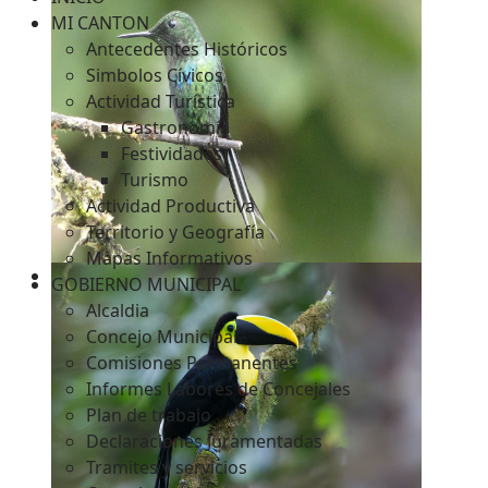
MI CANTON
Antecedentes Históricos
Simbolos Cívicos
c
Actividad Turística
Gastronomía
Festividades
Turismo
Actividad Productiva
Territorio y Geografía
Mapas Informativos
GOBIERNO MUNICIPAL
Alcaldia
Concejo Municipal
Comisiones Permanentes
Informes Labores de Concejales
Plan de trabajo
Declaraciones Juramentadas
Tramites y servicios