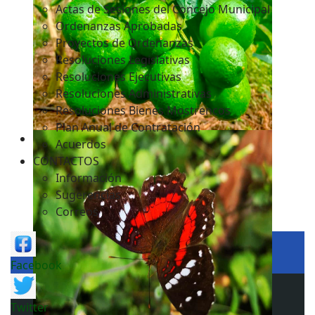
Actas de Sesiones del Concejo Municipal
Ordenanzas Aprobadas
Proyectos de Ordenanzas
Resoluciones Legislativas
Resoluciones Ejecutivas
Resoluciones Administrativas
Resoluciones Bienes Mostrencos
Plan Anual de Contratación
Acuerdos
CONTACTOS
Información
Sugerencias
Correos
Facebook
Twitter