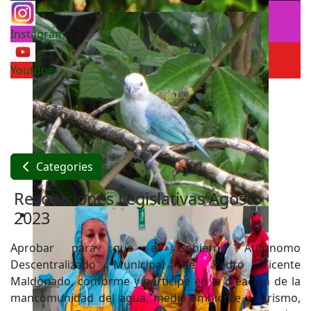
Instagram
Youtube
Categories
Resoluciones Legislativas Agosto
2023
Aprobar para que el Gobierno Autónomo
Descentralizado Municipal de Pedro Vicente
Maldonado, conforme y participe en la creación de la
mancomunidad del agua, medio ambiente y turismo,