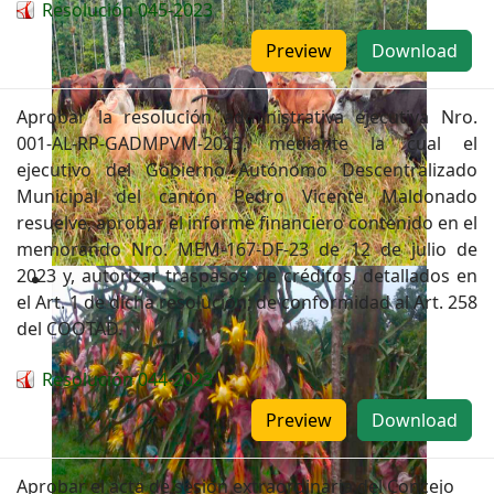
Resolución 045-2023
Preview
Download
Aprobar la resolución administrativa ejecutiva Nro.
001-AL-RP-GADMPVM-2023, mediante la cual el
ejecutivo del Gobierno Autónomo Descentralizado
Municipal del cantón Pedro Vicente Maldonado
resuelve, aprobar el informe financiero contenido en el
memorando Nro. MEM-167-DF-23 de 12 de julio de
2023 y, autorizar traspasos de créditos, detallados en
el Art. 1 de dicha resolución; de conformidad al Art. 258
del COOTAD.
Resolución 044-2023
Preview
Download
Aprobar el acta de sesión extraordinaria del Concejo