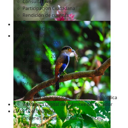
Consultas web
Participación Ciudadana
Rendición de cuentas
Convenios
Estatuto Orgánico
TRANSPARENCIA
Informacion 2026
Informacion 2025
Informacion 2024
Información 2023
Información 2022
Información 2021
Información 2020
Portal Nacional
Solicitud de acceso a la Información Pública
Ventanilla Digital de Trámites del Ecuador
GACETA MUNICIPAL
Ordenes del día Sesiones del Concejo
Municipal