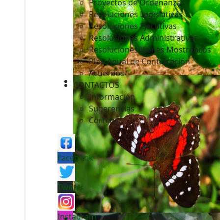
Proyectos de Ordenanzas
Resoluciones Legislativas
Resoluciones Ejecutivas
Resoluciones Administrativas
Resoluciones Bienes Mostrencos
Plan Anual de Contratación
Acuerdos
CONTACTOS
Información
Sugerencias
Correos
Facebook
Twitter
Instagram