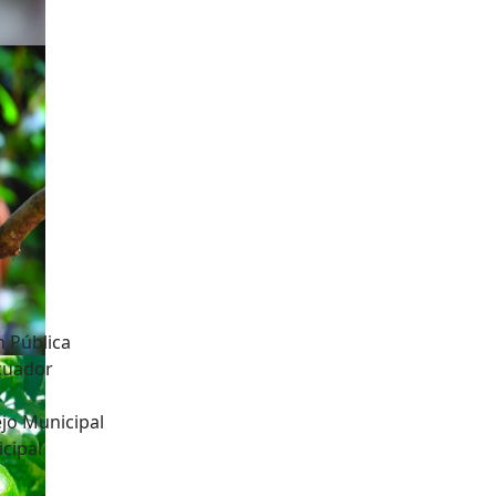
n Pública
Ecuador
jo Municipal
cipal