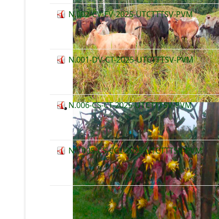
N.002-CV-EV-2025-UTCTTTSV-PVM
N.001-DV-CT-2025-UTCTTTSV-PVM
N.006-CS-CT-2025-UTCTTTSV-PVM
N°. 005-CS-CCL-2025-UTCTTTSV-PVM