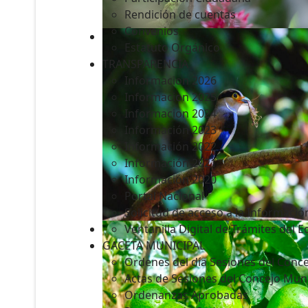
Rendición de cuentas
Convenios
Estatuto Orgánico
TRANSPARENCIA
Informacion 2026
Informacion 2025
Informacion 2024
Información 2023
Información 2022
Información 2021
Información 2020
Portal Nacional
Solicitud de acceso a la Informació
Ventanilla Digital de Trámites del 
GACETA MUNICIPAL
Ordenes del día Sesiones del Conce
Actas de Sesiones del Concejo Muni
Ordenanzas Aprobadas