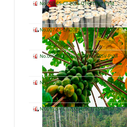
No.007-CS-CT-2025-UTCTTTSV-PVM
No.007-CS-CP-2025-UTCTTTSV-PVM
No.005-DV-C8S-2025-UTCTTTSV-PVM
No.005-CS-C8S-2025-UTCTTTSV-PVM
N.001-CSV-CT-2025-UTCTTTSV-PVM