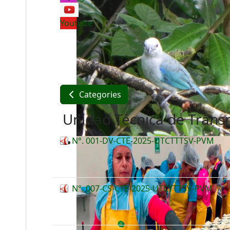
Youtube
Categories
Unidad Técnica de Transp
N°. 001-DV-CTE-2025-UTCTTTSV-PVM
N°. 007-CS-CTE-2025-UTCTTTSV-PVM