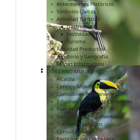
Antecedentes Históricos
Simbolos Cívicos
Actividad Turística
Gastronomía
c
Festividades
Turismo
Actividad Productiva
Territorio y Geografía
Mapas Informativos
GOBIERNO MUNICIPAL
Alcaldia
Concejo Municipal
Comisiones Permanentes
Informes Labores de Concejales
Plan de trabajo
Declaraciones Juramentadas
Tramites y servicios
Consultas web
Participación Ciudadana