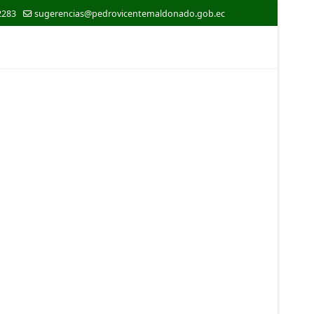
2283
sugerencias@pedrovicentemaldonado.gob.ec