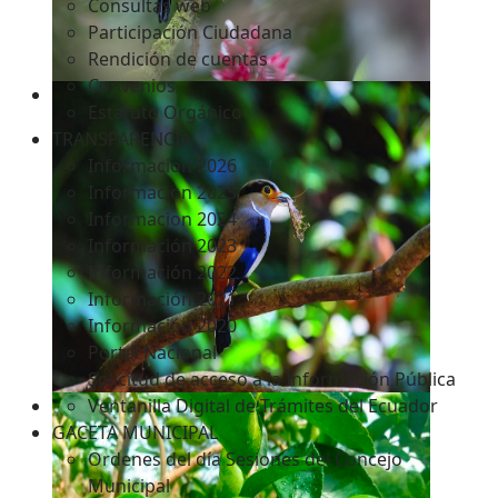
Consultas web
Participación Ciudadana
Rendición de cuentas
Convenios
Estatuto Orgánico
TRANSPARENCIA
Informacion 2026
Informacion 2025
Informacion 2024
Información 2023
Información 2022
Información 2021
Información 2020
Portal Nacional
Solicitud de acceso a la Información Pública
Ventanilla Digital de Trámites del Ecuador
GACETA MUNICIPAL
Ordenes del día Sesiones del Concejo
Municipal