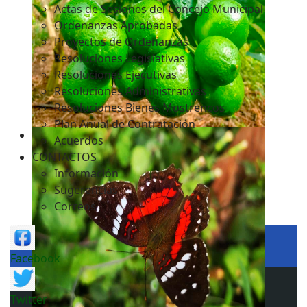
Actas de Sesiones del Concejo Municipal
Ordenanzas Aprobadas
Proyectos de Ordenanzas
Resoluciones Legislativas
Resoluciones Ejecutivas
Resoluciones Administrativas
Resoluciones Bienes Mostrencos
Plan Anual de Contratación
Acuerdos
CONTACTOS
Información
Sugerencias
Correos
Facebook
Twitter