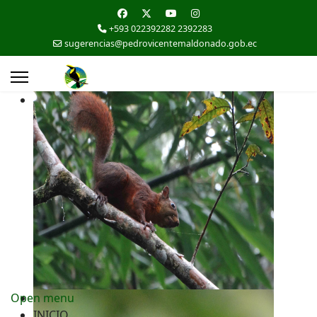
+593 022392282 2392283
sugerencias@pedrovicentemaldonado.gob.ec
Open menu
INICIO