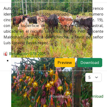
Autorizar la adjudicación del bien mostrenco
identificado como Lote signado con el número
cincuenta y siete (57), manzana diecinueve (Mz. 19),
con una superficie de 1002,63 m2 y Clave Catastral,
ubicado en el recinto La Celica, cantón Pedro Vicente
Maldonado, provincia de Pichincha, a favor del señor
Luis Ignacio Bayas Yépez.
Resolución 078-2025
Preview
Download
Display Num
Powered by
Phoca Download