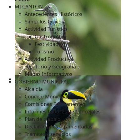
MI CANTON
Antecedentes Históricos
Simbolos Cívicos
c
Actividad Turística
Gastronomía
Festividades
Turismo
Actividad Productiva
Territorio y Geografía
Mapas Informativos
GOBIERNO MUNICIPAL
Alcaldia
Concejo Municipal
Comisiones Permanentes
Informes Labores de Concejales
Plan de trabajo
Declaraciones Juramentadas
Tramites y servicios