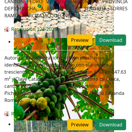
CANTÓN PEDRO VICENTE MALDONADO, PROVINCIA
DEPICHINCHA, A FAVOR DE LA SEÑORITA TORRES
RAMOS NARCISA JACQUELINE.
Resolución 123-2025
Preview
Download
Autorizar la adjudicación del bien mostrenco
identificado como Lote signado con el número
trescientos setenta y siete (377), con un área de 247.63
m² y Clave Catastral, ubicado en el Recinto La Celica,
cantón Pedro Vicente Maldonado, provincia de
Pichincha, a favor del señor Robinson Danilo Labanda
Romero.
Resolución 103-2025
Preview
Download