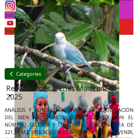
Instagram
Youtube
Categories
Resoluciones Bienes Mostrencos
2025
ANÁLISIS Y AUTORIZACIÓN PARA LA ADJUDICACIÓN
DEL BIEN MOSTRENCO: LOTE SIGNADO CON EL
NÚMERO SESENTA Y CINCO (65), CON UN ÁREA DE
221,59 M2, UBICADO EN EL BARRIO NUEVO PORVENIR,