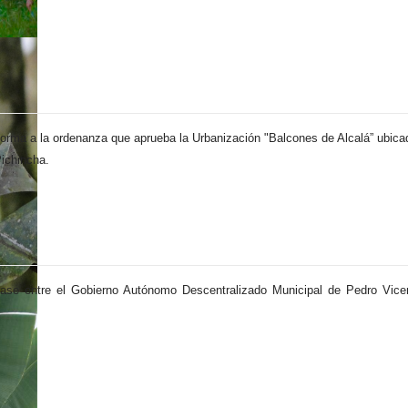
eforma a la ordenanza que aprueba la Urbanización "Balcones de Alcalá” ubica
Pichincha.
ebrase entre el Gobierno Autónomo Descentralizado Municipal de Pedro Vic