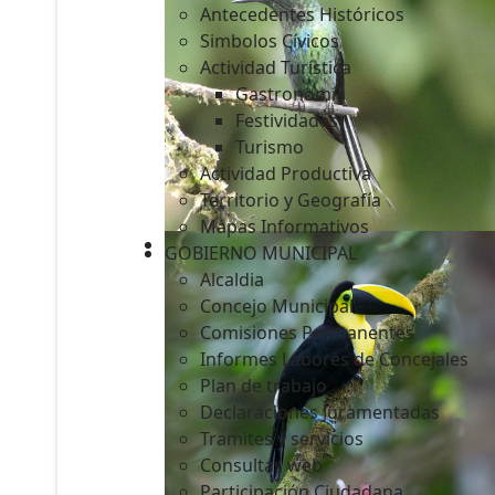
Antecedentes Históricos
Simbolos Cívicos
Actividad Turística
Gastronomía
c
Festividades
Turismo
Actividad Productiva
Territorio y Geografía
Mapas Informativos
GOBIERNO MUNICIPAL
Alcaldia
Concejo Municipal
Comisiones Permanentes
Informes Labores de Concejales
Plan de trabajo
Declaraciones Juramentadas
Tramites y servicios
Consultas web
Participación Ciudadana