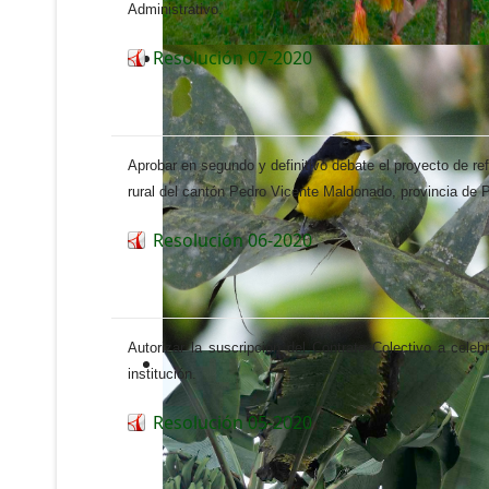
Administrativo.
Resolución 07-2020
Aprobar en segundo y definitivo debate el proyecto de r
rural del cantón Pedro Vicente Maldonado, provincia de 
Resolución 06-2020
Autorizar la suscripción del Contrato Colectivo a cel
institución.
Resolución 05-2020