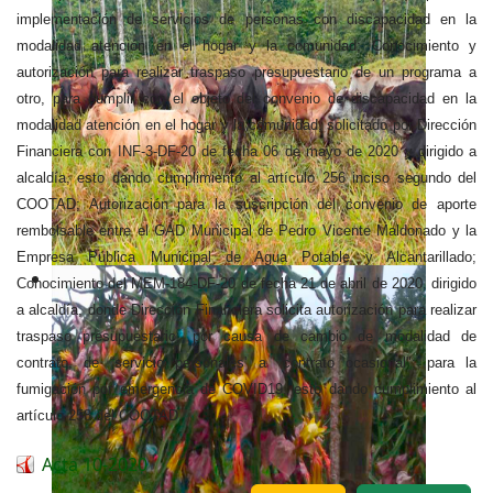
implementación de servicios de personas con discapacidad en la
modalidad atención en el hogar y la comunidad; Conocimiento y
autorización para realizar traspaso presupuestario de un programa a
otro, para cumplir con el objeto del convenio de discapacidad en la
modalidad atención en el hogar y la comunidad, solicitado por Dirección
Financiera con INF-3-DF-20 de fecha 06 de mayo de 2020 y dirigido a
alcaldía, esto dando cumplimiento al artículo 256 inciso segundo del
COOTAD; Autorización para la suscripción del convenio de aporte
rembolsable entre el GAD Municipal de Pedro Vicente Maldonado y la
Empresa Pública Municipal de Agua Potable y Alcantarillado;
Conocimiento del MEM-184-DF-20 de fecha 21 de abril de 2020, dirigido
a alcaldía, donde Dirección Financiera solicita autorización para realizar
traspaso presupuestario, por causa de cambio de modalidad de
contrato, de “servicio personales' a "contrato ocasional"; para la
fumigación por emergencia de COVID19, esto dando cumplimiento al
artículo 258 del COOTAD.
Acta 10-2020