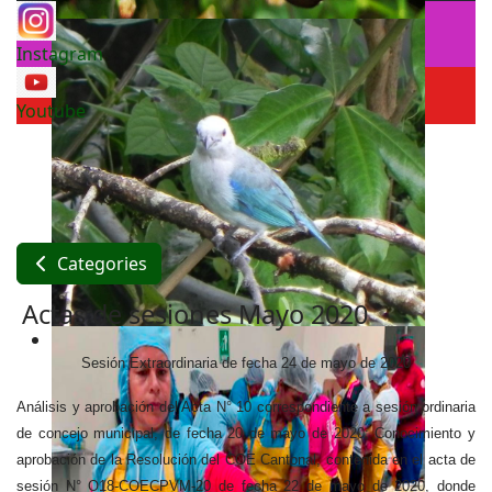
Instagram
Youtube
Categories
Actas de sesiones Mayo 2020
Sesión Extraordinaria de fecha 24 de mayo de 2020
Análisis y aprobación del Acta N° 10 correspondiente a sesión ordinaria
de concejo municipal, de fecha 20 de mayo de 2020; Conocimiento y
aprobación de la Resolución del COE Cantonal, contenida en el acta de
sesión N° O18-COECPVM-20 de fecha 22 de mayo de 2020, donde