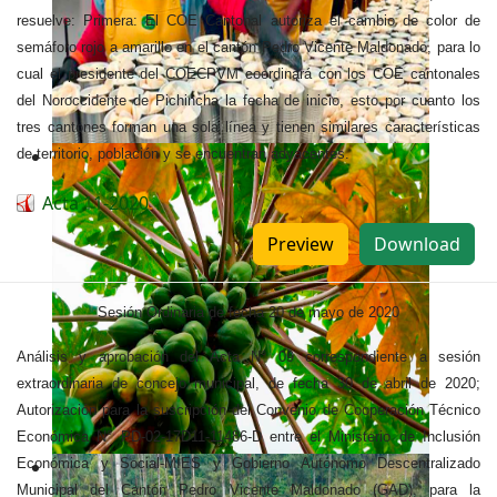
resuelve: Primera: El COE Cantonal autoriza el cambio de color de
semáforo rojo a amarillo en el cantón Pedro Vicente Maldonado, para lo
cual el presidente del COECPVM coordinará con los COE cantonales
del Noroccidente de Pichincha la fecha de inicio, esto por cuanto los
tres cantones forman una sola línea y tienen similares características
de territorio, población y se encuentran adyacentes.
Acta 11-2020
Preview
Download
Sesión Ordinaria de fecha 20 de mayo de 2020
Análisis y aprobación del Acta N° 09 correspondiente a sesión
extraordinaria de concejo municipal, de fecha 30 de abril de 2020;
Autorización para la suscripción del Convenio de Cooperación Técnico
Económica N° PD-02-17D11-11486-D entre el Ministerio de Inclusión
Económica y Social-MIES y Gobierno Autónomo Descentralizado
Municipal del Cantón Pedro Vicente Maldonado (GAD), para la