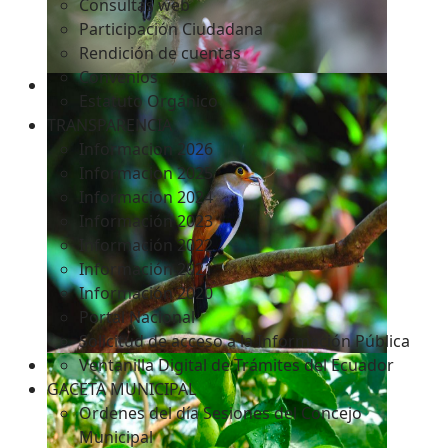
Consultas web
Participación Ciudadana
Rendición de cuentas
Convenios
Estatuto Orgánico
TRANSPARENCIA
Informacion 2026
Informacion 2025
Informacion 2024
Información 2023
Información 2022
Información 2021
Información 2020
Portal Nacional
Solicitud de acceso a la Información Pública
Ventanilla Digital de Trámites del Ecuador
GACETA MUNICIPAL
Ordenes del día Sesiones del Concejo
Municipal