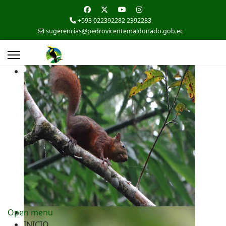
+593 022392282 2392283
sugerencias@pedrovicentemaldonado.gob.ec
Open menu
INICIO