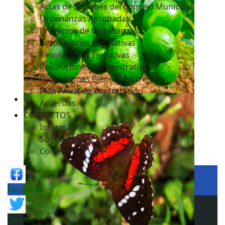
Actas de Sesiones del Concejo Municipal
Ordenanzas Aprobadas
Proyectos de Ordenanzas
Resoluciones Legislativas
Resoluciones Ejecutivas
Resoluciones Administrativas
Resoluciones Bienes Mostrencos
Plan Anual de Contratación
Acuerdos
CONTACTOS
Información
Sugerencias
Correos
Facebook
Twitter