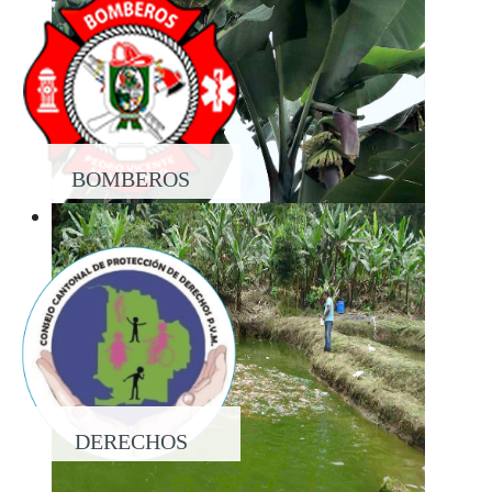
BOMBEROS
DERECHOS