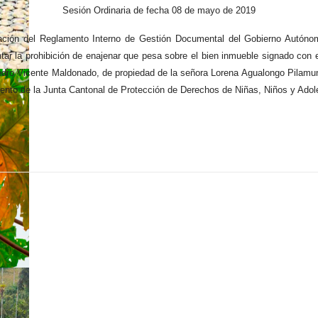
Sesión Ordinaria de fecha 08 de mayo de 2019
obación del Reglamento Interno de Gestión Documental del Gobierno Autóno
ntar la prohibición de enajenar que pesa sobre el bien inmueble signado con 
dro Vicente Maldonado, de propiedad de la señora Lorena Agualongo Pilamung
ento de la Junta Cantonal de Protección de Derechos de Niñas, Niños y Ado