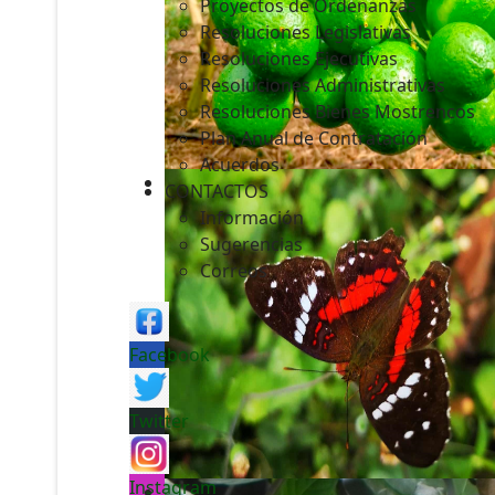
Proyectos de Ordenanzas
Resoluciones Legislativas
Resoluciones Ejecutivas
Resoluciones Administrativas
Resoluciones Bienes Mostrencos
Plan Anual de Contratación
Acuerdos
CONTACTOS
Información
Sugerencias
Correos
Facebook
Twitter
Instagram