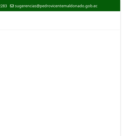
2283
sugerencias@pedrovicentemaldonado.gob.ec