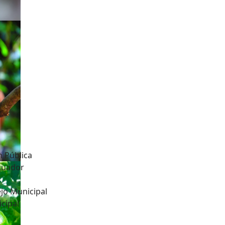
n Pública
Ecuador
jo Municipal
cipal