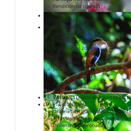
Rendición de cuentas
Convenios
Estatuto Orgánico
TRANSPARENCIA
Informacion 2026
Informacion 2025
Informacion 2024
Información 2023
Información 2022
Información 2021
Información 2020
Portal Nacional
Solicitud de acceso a la Informació
Ventanilla Digital de Trámites del 
GACETA MUNICIPAL
Ordenes del día Sesiones del Conce
Actas de Sesiones del Concejo Muni
Ordenanzas Aprobadas