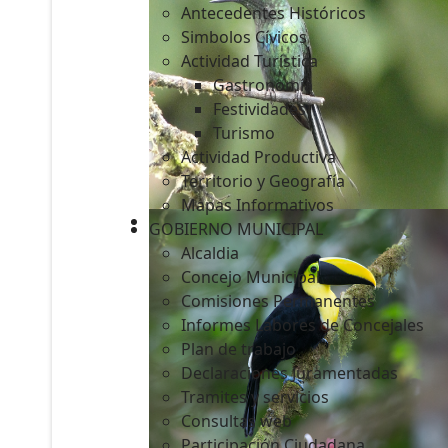
Antecedentes Históricos
Simbolos Cívicos
Actividad Turística
Gastronomía
c
Festividades
Turismo
Actividad Productiva
Territorio y Geografía
Mapas Informativos
GOBIERNO MUNICIPAL
Alcaldia
Concejo Municipal
Comisiones Permanentes
Informes Labores de Concejales
Plan de trabajo
Declaraciones Juramentadas
Tramites y servicios
Consultas web
Participación Ciudadana