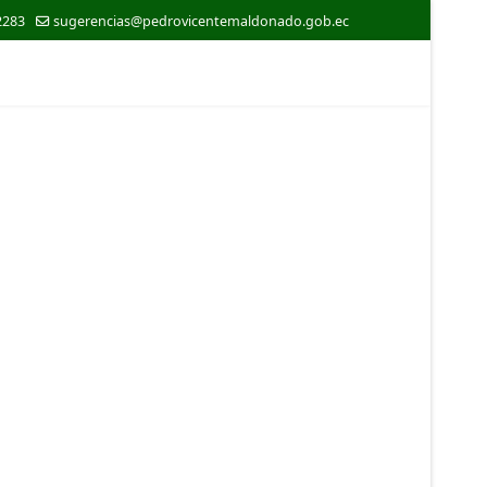
2283
sugerencias@pedrovicentemaldonado.gob.ec