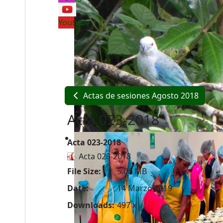
Youtube
Actas de sesiones Agosto 2018
Acta 023-2018
Acta 023-2018
Acta 023-2018
File Size:
5.06 MB
Date:
14 Marzo 2019
Downloads:
497 x