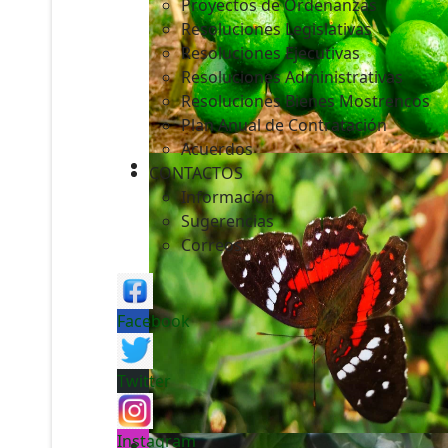
Proyectos de Ordenanzas
Resoluciones Legislativas
Resoluciones Ejecutivas
Resoluciones Administrativas
Resoluciones Bienes Mostrencos
Plan Anual de Contratación
Acuerdos
CONTACTOS
Información
Sugerencias
Correos
Facebook
Twitter
Instagram