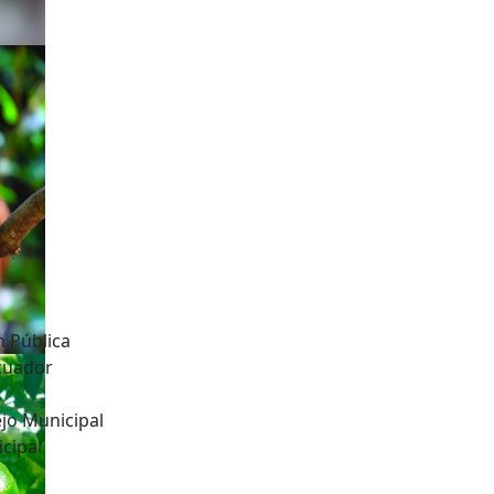
n Pública
Ecuador
jo Municipal
cipal