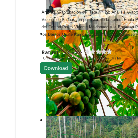
Análisis y aprobación del acta N° 22; Análisis y apr
Vicente de Andoas, en posesión de la señora Paola Pa
del Cantón Pedro Vicente Maldonado y la Empresa Públ
los Barrios Oñate Ramos, 13 de Marzo, El Progreso y 
Rating
: 0 / 0 vote
Only registered and logged in users can rate this file