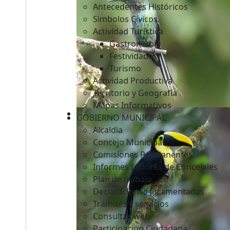
Antecedentes Históricos
Simbolos Cívicos
Actividad Turística
Gastronomía
c
Festividades
Turismo
Actividad Productiva
Territorio y Geografía
Mapas Informativos
GOBIERNO MUNICIPAL
Alcaldia
Concejo Municipal
Comisiones Permanentes
Informes Labores de Concejales
Plan de trabajo
Declaraciones Juramentadas
Tramites y servicios
Consultas web
Participación Ciudadana