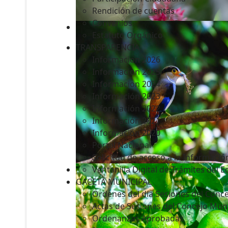
Rendición de cuentas
Convenios
Estatuto Orgánico
TRANSPARENCIA
Informacion 2026
Informacion 2025
Informacion 2024
Información 2023
Información 2022
Información 2021
Información 2020
Portal Nacional
Solicitud de acceso a la Informació
Ventanilla Digital de Trámites del 
GACETA MUNICIPAL
Ordenes del día Sesiones del Conce
Actas de Sesiones del Concejo Muni
Ordenanzas Aprobadas