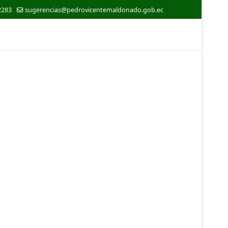
2283
sugerencias@pedrovicentemaldonado.gob.ec