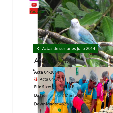
Youtube
Actas de sesiones Julio 2014
Acta 04-2014
Acta 04-2014
Acta 04-2014
File Size:
3.45 MB
Date:
22 Marzo 2019
Downloads:
462 x