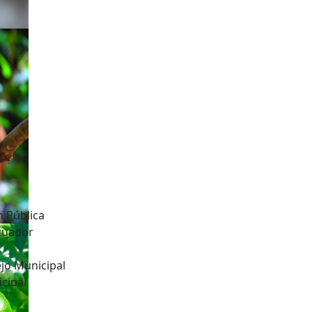
n Pública
Ecuador
jo Municipal
cipal