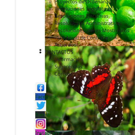
Proyectos de Ordenanzas
Resoluciones Legislativas
Resoluciones Ejecutivas
Resoluciones Administrativas
Resoluciones Bienes Mostrencos
Plan Anual de Contratación
Acuerdos
CONTACTOS
Información
Sugerencias
Correos
Facebook
Twitter
Instagram