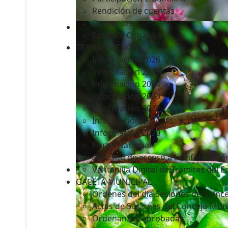
Rendición de cuentas
Convenios
Estatuto Orgánico
TRANSPARENCIA
Informacion 2026
Informacion 2025
Informacion 2024
Información 2023
Información 2022
Información 2021
Información 2020
Portal Nacional
Solicitud de acceso a la Informació
Ventanilla Digital de Trámites del 
GACETA MUNICIPAL
Ordenes del día Sesiones del Conce
Actas de Sesiones del Concejo Muni
Ordenanzas Aprobadas