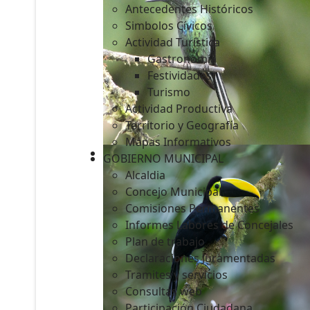
Antecedentes Históricos
Simbolos Cívicos
Actividad Turística
Gastronomía
c
Festividades
Turismo
Actividad Productiva
Territorio y Geografía
Mapas Informativos
GOBIERNO MUNICIPAL
Alcaldia
Concejo Municipal
Comisiones Permanentes
Informes Labores de Concejales
Plan de trabajo
Declaraciones Juramentadas
Tramites y servicios
Consultas web
Participación Ciudadana