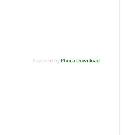
Powered by
Phoca Download