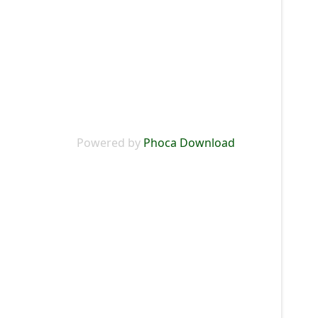
Powered by
Phoca Download