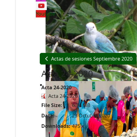
Youtube
Actas de sesiones Septiembre 2020
Acta 24-2020
Acta 24-2020
Acta 24-2020
File Size:
6.34 MB
Date:
23 Octubre 2020
Downloads:
475 x