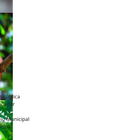
n Pública
Ecuador
jo Municipal
cipal