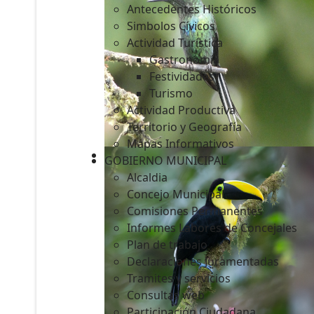
Antecedentes Históricos
Simbolos Cívicos
Actividad Turística
Gastronomía
c
Festividades
Turismo
Actividad Productiva
Territorio y Geografía
Mapas Informativos
GOBIERNO MUNICIPAL
Alcaldia
Concejo Municipal
Comisiones Permanentes
Informes Labores de Concejales
Plan de trabajo
Declaraciones Juramentadas
Tramites y servicios
Consultas web
Participación Ciudadana