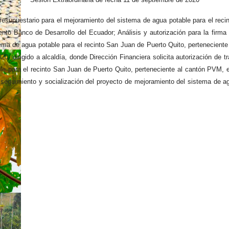
presupuestario para el mejoramiento del sistema de agua potable para el reci
nto Banco de Desarrollo del Ecuador; Análisis y autorización para la firma
tema de agua potable para el recinto San Juan de Puerto Quito, pertenecien
 dirigido a alcaldía, donde Dirección Financiera solicita autorización de tr
le para el recinto San Juan de Puerto Quito, perteneciente al cantón PVM,
seguimiento y socialización del proyecto de mejoramiento del sistema de ag