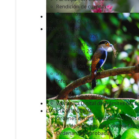
Rendición de cuentas
Convenios
Estatuto Orgánico
TRANSPARENCIA
Informacion 2026
Informacion 2025
Informacion 2024
Información 2023
Información 2022
Información 2021
Información 2020
Portal Nacional
Solicitud de acceso a la Informació
Ventanilla Digital de Trámites del 
GACETA MUNICIPAL
Ordenes del día Sesiones del Conce
Actas de Sesiones del Concejo Muni
Ordenanzas Aprobadas