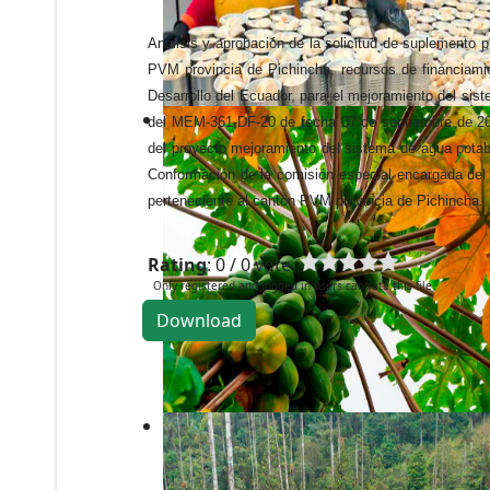
Análisis y aprobación de la solicitud de suplemento 
PVM provincia de Pichincha, recursos de financiamie
Desarrollo del Ecuador, para el mejoramiento del sis
del MEM-361-DF-20 de fecha 07 de septiembre de 2020,
del proyecto mejoramiento del sistema de agua potab
Conformación de la comisión especial encargada del 
perteneciente al cantón PVM provincia de Pichincha.
Rating
: 0 / 0 vote
Only registered and logged in users can rate this file