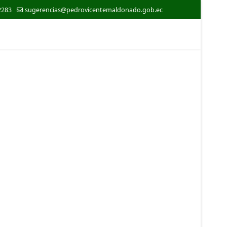
2283
sugerencias@pedrovicentemaldonado.gob.ec