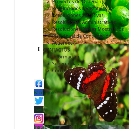
Proyectos de Ordenanzas
Resoluciones Legislativas
Resoluciones Ejecutivas
Resoluciones Administrativas
Resoluciones Bienes Mostrencos
Plan Anual de Contratación
Acuerdos
CONTACTOS
Información
Sugerencias
Correos
Facebook
Twitter
Instagram