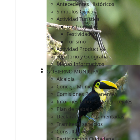
Antecedentes Históricos
Simbolos Cívicos
Actividad Turística
Gastronomía
c
Festividades
Turismo
Actividad Productiva
Territorio y Geografía
Mapas Informativos
GOBIERNO MUNICIPAL
Alcaldia
Concejo Municipal
Comisiones Permanentes
Informes Labores de Concejales
Plan de trabajo
Declaraciones Juramentadas
Tramites y servicios
Consultas web
Participación Ciudadana