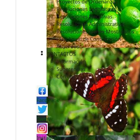
Proyectos de Ordenanzas
Resoluciones Legislativas
Resoluciones Ejecutivas
Resoluciones Administrativas
Resoluciones Bienes Mostrencos
Plan Anual de Contratación
Acuerdos
CONTACTOS
Información
Sugerencias
Correos
Facebook
Twitter
Instagram