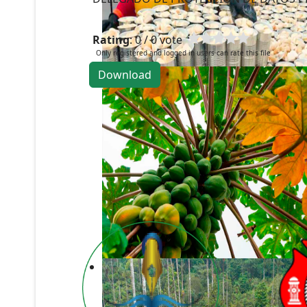
Rating
: 0 / 0 vote
Only registered and logged in users can rate this file