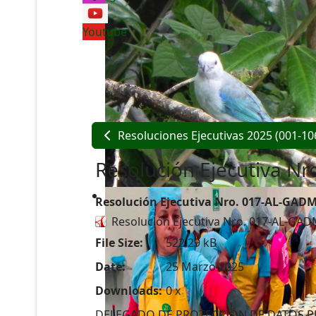
Youtube
Resoluciones Ejecutivas 2025 (001-10
Resolución Ejecutiva 
Resolución Ejecutiva Nro. 017-AL-GAD
Resolución Ejecutiva Nro. 017-AL-G
File Size:
522.29 kB
Date:
25 Marzo 2025
Downloads:
0 x
DELEGADO DE PROTECCIÓN DE DATOS P