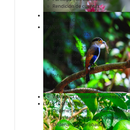
Rendición de cuentas
Convenios
Estatuto Orgánico
TRANSPARENCIA
Informacion 2026
Informacion 2025
Informacion 2024
Información 2023
Información 2022
Información 2021
Información 2020
Portal Nacional
Solicitud de acceso a la Informació
Ventanilla Digital de Trámites del 
GACETA MUNICIPAL
Ordenes del día Sesiones del Conce
Actas de Sesiones del Concejo Muni
Ordenanzas Aprobadas