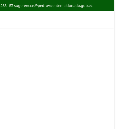
2283
sugerencias@pedrovicentemaldonado.gob.ec