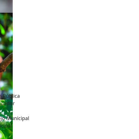
n Pública
Ecuador
jo Municipal
cipal