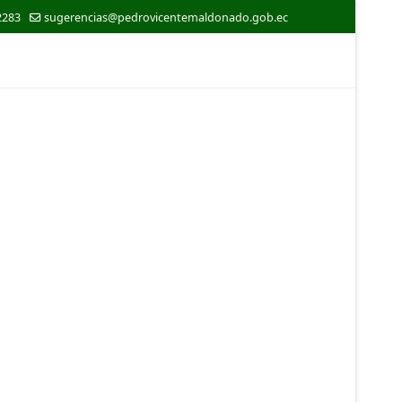
2283
sugerencias@pedrovicentemaldonado.gob.ec