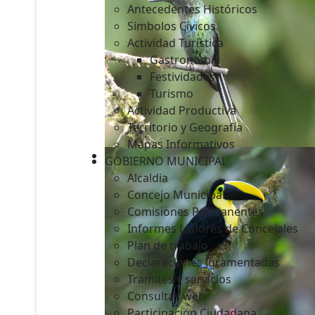
Antecedentes Históricos
Simbolos Cívicos
Actividad Turística
Gastronomía
c
Festividades
Turismo
Actividad Productiva
Territorio y Geografía
Mapas Informativos
GOBIERNO MUNICIPAL
Alcaldia
Concejo Municipal
Comisiones Permanentes
Informes Labores de Concejales
Plan de trabajo
Declaraciones Juramentadas
Tramites y servicios
Consultas web
Participación Ciudadana