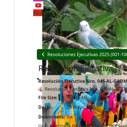
Youtube
Resoluciones Ejecutivas 2025 (001-10
Resolución Ejecutiva 
Resolución Ejecutiva Nro. 046-AL-GAD
Resolución Ejecutiva Nro. 046-AL-G
File Size:
550.65 kB
Date:
29 Mayo 2025
Downloads:
0 x
DECLARATORIA DE EMERGENCIA DEL SIS