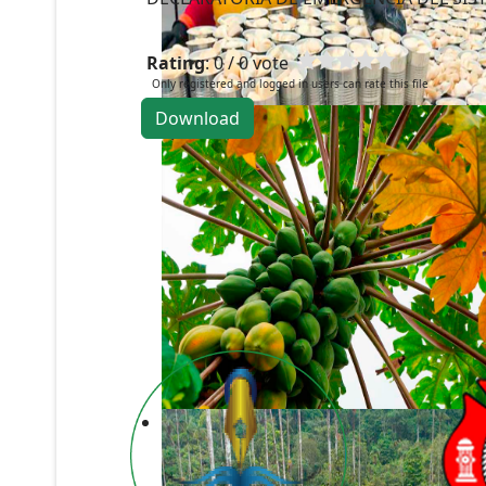
Rating
: 0 / 0 vote
Only registered and logged in users can rate this file