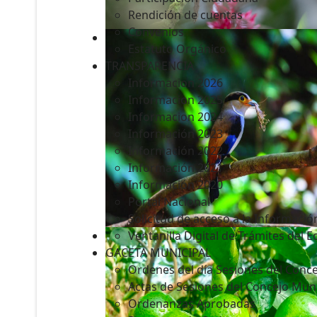
Rendición de cuentas
Convenios
Estatuto Orgánico
TRANSPARENCIA
Informacion 2026
Informacion 2025
Informacion 2024
Información 2023
Información 2022
Información 2021
Información 2020
Portal Nacional
Solicitud de acceso a la Informació
Ventanilla Digital de Trámites del 
GACETA MUNICIPAL
Ordenes del día Sesiones del Conce
Actas de Sesiones del Concejo Muni
Ordenanzas Aprobadas