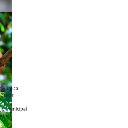
n Pública
Ecuador
jo Municipal
cipal