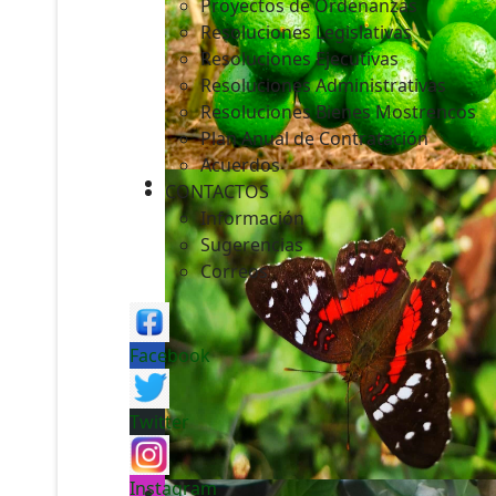
Proyectos de Ordenanzas
Resoluciones Legislativas
Resoluciones Ejecutivas
Resoluciones Administrativas
Resoluciones Bienes Mostrencos
Plan Anual de Contratación
Acuerdos
CONTACTOS
Información
Sugerencias
Correos
Facebook
Twitter
Instagram