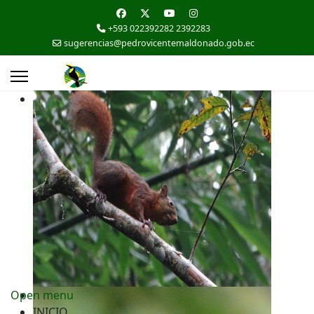
+593 022392282 2392283
sugerencias@pedrovicentemaldonado.gob.ec
Open menu
INICIO