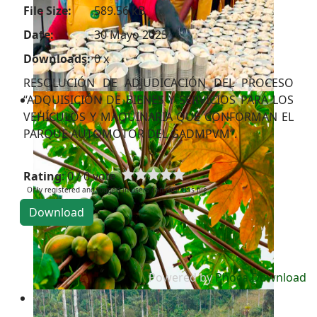
File Size:
589.56 kB
Date:
30 Mayo 2025
Downloads:
0 x
RESOLUCIÓN DE ADJUDICACIÓN DEL PROCESO
“ADQUISICIÓN DE BIENES Y SERVICIOS PARA LOS
VEHÍCULOS Y MAQUINARIA QUE CONFORMAN EL
PARQUE AUTOMOTOR DEL GADMPVM”.
Rating
: 0 / 0 vote
Only registered and logged in users can rate this file
Powered by
Phoca Download