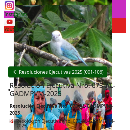
Instagram
Youtube
Resoluciones Ejecutivas 2025 (001-106)
Resolución Ejecutiva Nro. 073-AL-
GADMPVM-2025
Resolución Ejecutiva Nro. 073-AL-GADMPVM-
2025
Resolución Ejecutiva Nro. 073-AL-GADMPVM-
2025