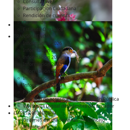
Consultas web
Participación Ciudadana
Rendición de cuentas
Convenios
Estatuto Orgánico
TRANSPARENCIA
Informacion 2026
Informacion 2025
Informacion 2024
Información 2023
Información 2022
Información 2021
Información 2020
Portal Nacional
Solicitud de acceso a la Información Pública
Ventanilla Digital de Trámites del Ecuador
GACETA MUNICIPAL
Ordenes del día Sesiones del Concejo
Municipal