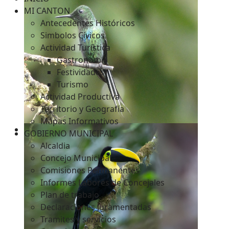
MI CANTON
Antecedentes Históricos
Simbolos Cívicos
c
Actividad Turística
Gastronomía
Festividades
Turismo
Actividad Productiva
Territorio y Geografía
Mapas Informativos
GOBIERNO MUNICIPAL
Alcaldia
Concejo Municipal
Comisiones Permanentes
Informes Labores de Concejales
Plan de trabajo
Declaraciones Juramentadas
Tramites y servicios