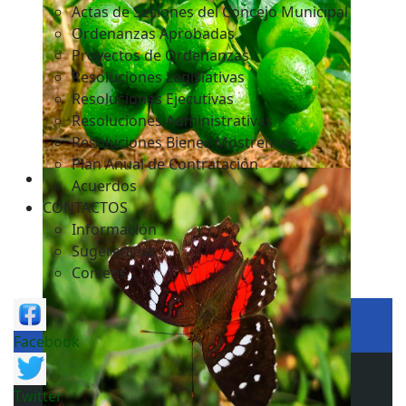
Actas de Sesiones del Concejo Municipal
Ordenanzas Aprobadas
Proyectos de Ordenanzas
Resoluciones Legislativas
Resoluciones Ejecutivas
Resoluciones Administrativas
Resoluciones Bienes Mostrencos
Plan Anual de Contratación
Acuerdos
CONTACTOS
Información
Sugerencias
Correos
Facebook
Twitter