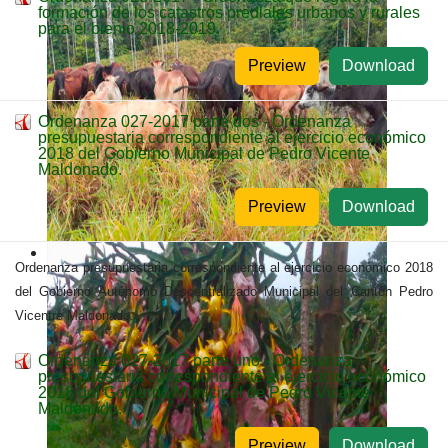
formación de los catastros prediales urbanos y rurales
para el bienio 2018-2019.
Preview
Download
Ordenanza 027-2017 parte dos - Ordenanza
presupuestaria correspondiente al ejercicio económico
2018 del Gobierno Municipal de Pedro Vicente
Maldonado.
Preview
Download
Ordenanza presupuestaria correspondiente al ejercicio económico 2018
del Gobierno Autónomo Descentralizado Municipal del Cantón Pedro
Vicentre Maldonado.
Ordenanza 027-2017 parte uno - Ordenanza
presupuestaria correspondiente al ejercicio económico
2018 del Gobierno Municipal de Pedro Vicente
Maldonado.
Preview
Download