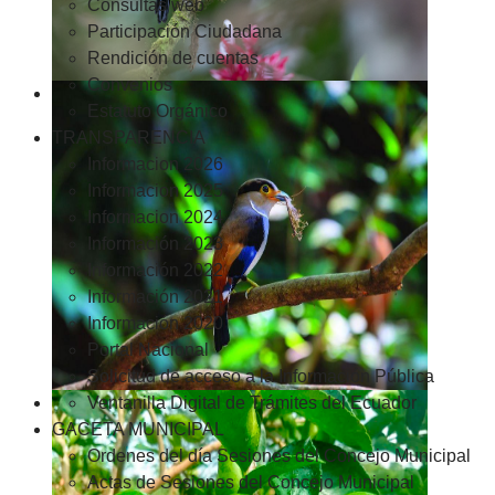
Consultas web
Participación Ciudadana
Rendición de cuentas
Convenios
Estatuto Orgánico
TRANSPARENCIA
Informacion 2026
Informacion 2025
Informacion 2024
Información 2023
Información 2022
Información 2021
Información 2020
Portal Nacional
Solicitud de acceso a la Información Pública
Ventanilla Digital de Trámites del Ecuador
GACETA MUNICIPAL
Ordenes del día Sesiones del Concejo Municipal
Actas de Sesiones del Concejo Municipal