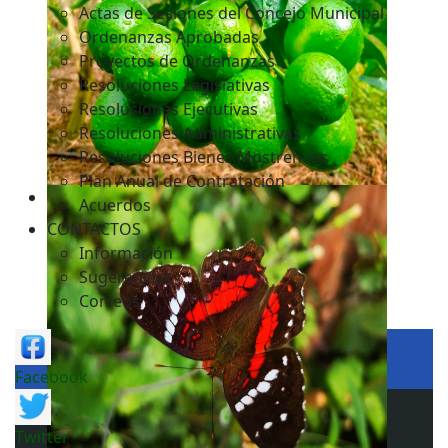
Actas de Sesiones del Concejo Municipal
Ordenanzas Aprobadas
Proyectos de Ordenanzas
Resoluciones Legislativas
Resoluciones Ejecutivas
Resoluciones Administrativas
Resoluciones Bienes Mostrencos
Plan Anual de Contratación
Acuerdos
CONTACTOS
Información
Sugerencias
Correos
Facebook
Twitter