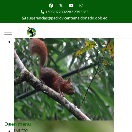
+593 022392282 2392283
sugerencias@pedrovicentemaldonado.gob.ec
Open menu
INICIO