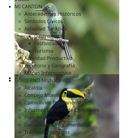
MI CANTON
Antecedentes Históricos
Simbolos Cívicos
c
Actividad Turística
Gastronomía
Festividades
Turismo
Actividad Productiva
Territorio y Geografía
Mapas Informativos
GOBIERNO MUNICIPAL
Alcaldia
Concejo Municipal
Comisiones Permanentes
Informes Labores de Concejales
Plan de trabajo
Declaraciones Juramentadas
Tramites y servicios