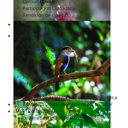
Consultas web
Participación Ciudadana
Rendición de cuentas
Convenios
Estatuto Orgánico
TRANSPARENCIA
Informacion 2026
Informacion 2025
Informacion 2024
Información 2023
Información 2022
Información 2021
Información 2020
Portal Nacional
Solicitud de acceso a la Información Pública
Ventanilla Digital de Trámites del Ecuador
GACETA MUNICIPAL
Ordenes del día Sesiones del Concejo
Municipal