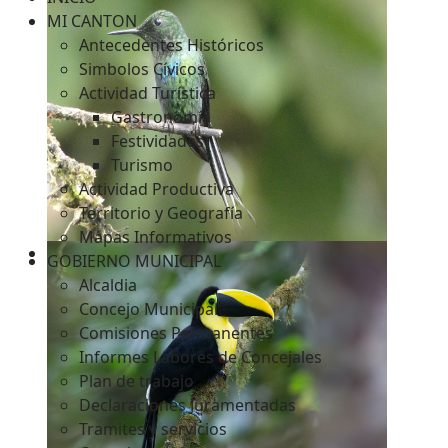
MI CANTON
Antecedentes Históricos
Simbolos Cívicos
c
Actividad Turística
Gastronomía
Festividades
Turismo
Actividad Productiva
Territorio y Geografía
Mapas Informativos
GOBIERNO MUNICIPAL
Alcaldia
Concejo Municipal
Comisiones Permanentes
Informes Labores de Concejales
Plan de trabajo
Declaraciones Juramentadas
Tramites y servicios