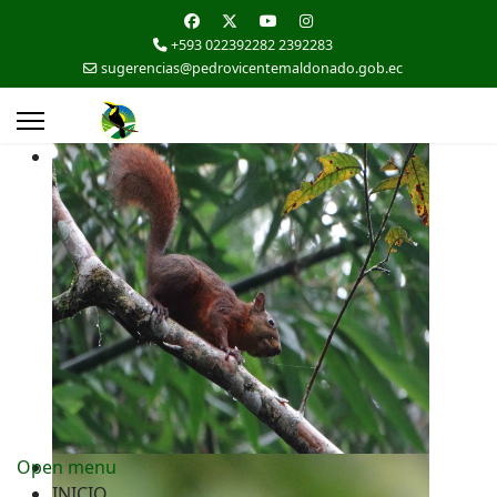
+593 022392282 2392283
sugerencias@pedrovicentemaldonado.gob.ec
Open menu
INICIO