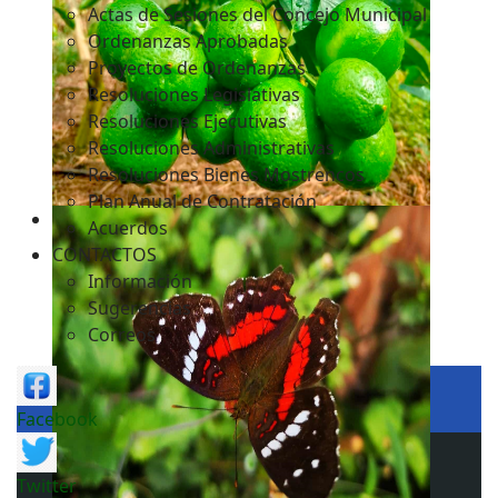
Actas de Sesiones del Concejo Municipal
Ordenanzas Aprobadas
Proyectos de Ordenanzas
Resoluciones Legislativas
Resoluciones Ejecutivas
Resoluciones Administrativas
Resoluciones Bienes Mostrencos
Plan Anual de Contratación
Acuerdos
CONTACTOS
Información
Sugerencias
Correos
Facebook
Twitter