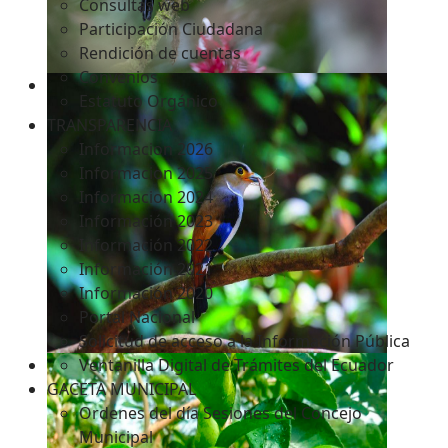
Consultas web
Participación Ciudadana
Rendición de cuentas
Convenios
Estatuto Orgánico
TRANSPARENCIA
Informacion 2026
Informacion 2025
Informacion 2024
Información 2023
Información 2022
Información 2021
Información 2020
Portal Nacional
Solicitud de acceso a la Información Pública
Ventanilla Digital de Trámites del Ecuador
GACETA MUNICIPAL
Ordenes del día Sesiones del Concejo
Municipal