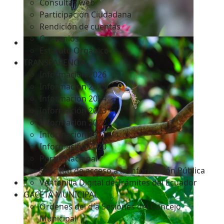
Consultas web
Participación Ciudadana
Rendición de cuentas
Convenios
Estatuto Orgánico
TRANSPARENCIA
Informacion 2026
Informacion 2025
Informacion 2024
Información 2023
Información 2022
Información 2021
Información 2020
Portal Nacional
Solicitud de acceso a la Información Pública
Ventanilla Digital de Trámites del Ecuador
GACETA MUNICIPAL
Ordenes del día Sesiones del Concejo
Municipal