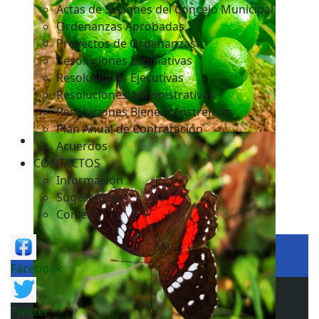
Actas de Sesiones del Concejo Municipal
Ordenanzas Aprobadas
Proyectos de Ordenanzas
Resoluciones Legislativas
Resoluciones Ejecutivas
Resoluciones Administrativas
Resoluciones Bienes Mostrencos
Plan Anual de Contratación
Acuerdos
CONTACTOS
Información
Sugerencias
Correos
Facebook
Twitter