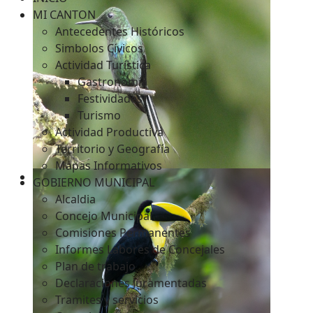
MI CANTON
Antecedentes Históricos
Simbolos Cívicos
c
Actividad Turística
Gastronomía
Festividades
Turismo
Actividad Productiva
Territorio y Geografía
Mapas Informativos
GOBIERNO MUNICIPAL
Alcaldia
Concejo Municipal
Comisiones Permanentes
Informes Labores de Concejales
Plan de trabajo
Declaraciones Juramentadas
Tramites y servicios