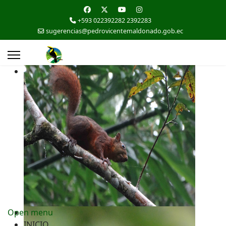
+593 022392282 2392283
sugerencias@pedrovicentemaldonado.gob.ec
Open menu
INICIO