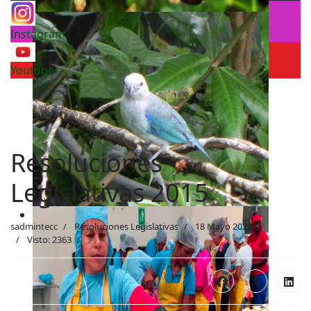
Instagram
Youtube
Resoluciones
Legislativas 2015
sadmintecc
Resoluciones Legislativas
18 Mayo 2023
Visto: 2363