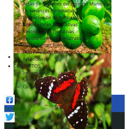
Actas de Sesiones del Concejo Municipal
Ordenanzas Aprobadas
Proyectos de Ordenanzas
Resoluciones Legislativas
Resoluciones Ejecutivas
Resoluciones Administrativas
Resoluciones Bienes Mostrencos
Plan Anual de Contratación
Acuerdos
CONTACTOS
Información
Sugerencias
Correos
Facebook
Twitter