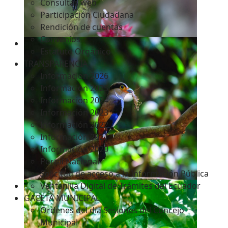
Consultas web
Participación Ciudadana
Rendición de cuentas
Convenios
Estatuto Orgánico
TRANSPARENCIA
Informacion 2026
Informacion 2025
Informacion 2024
Información 2023
Información 2022
Información 2021
Información 2020
Portal Nacional
Solicitud de acceso a la Información Pública
Ventanilla Digital de Trámites del Ecuador
GACETA MUNICIPAL
Ordenes del día Sesiones del Concejo
Municipal