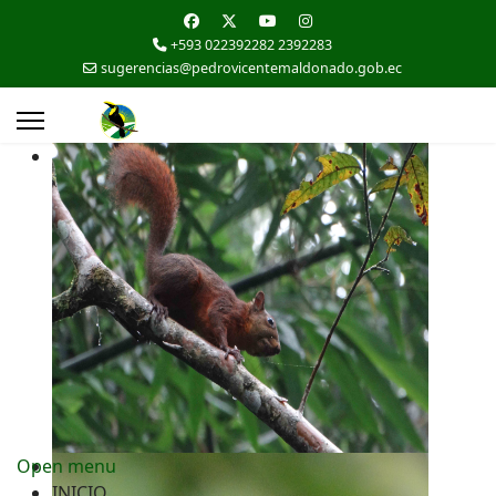
+593 022392282 2392283
sugerencias@pedrovicentemaldonado.gob.ec
Open menu
INICIO