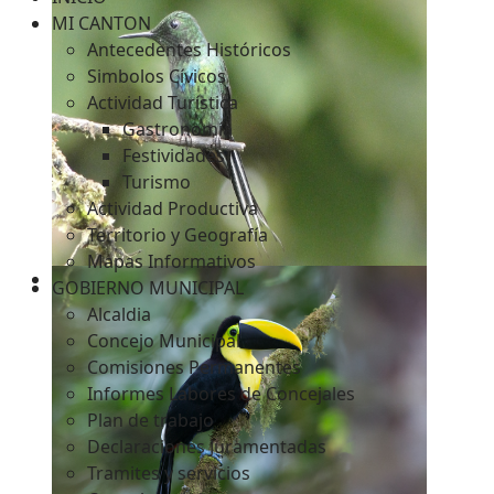
MI CANTON
Antecedentes Históricos
Simbolos Cívicos
c
Actividad Turística
Gastronomía
Festividades
Turismo
Actividad Productiva
Territorio y Geografía
Mapas Informativos
GOBIERNO MUNICIPAL
Alcaldia
Concejo Municipal
Comisiones Permanentes
Informes Labores de Concejales
Plan de trabajo
Declaraciones Juramentadas
Tramites y servicios