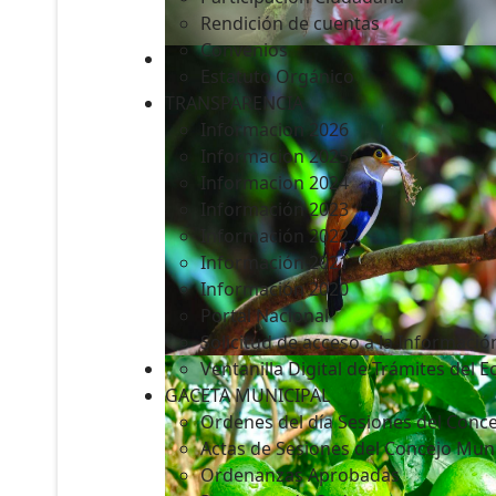
Rendición de cuentas
Convenios
Estatuto Orgánico
TRANSPARENCIA
Informacion 2026
Informacion 2025
Informacion 2024
Información 2023
Información 2022
Información 2021
Información 2020
Portal Nacional
Solicitud de acceso a la Informació
Ventanilla Digital de Trámites del 
GACETA MUNICIPAL
Ordenes del día Sesiones del Conce
Actas de Sesiones del Concejo Muni
Ordenanzas Aprobadas