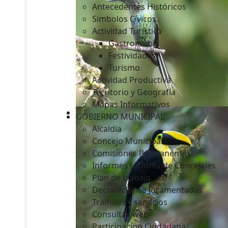
Antecedentes Históricos
Simbolos Cívicos
Actividad Turística
Gastronomía
c
Festividades
Turismo
Actividad Productiva
Territorio y Geografía
Mapas Informativos
GOBIERNO MUNICIPAL
Alcaldia
Concejo Municipal
Comisiones Permanentes
Informes Labores de Concejales
Plan de trabajo
Declaraciones Juramentadas
Tramites y servicios
Consultas web
Participación Ciudadana