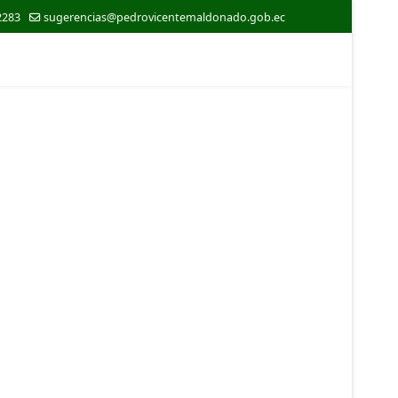
2283
sugerencias@pedrovicentemaldonado.gob.ec