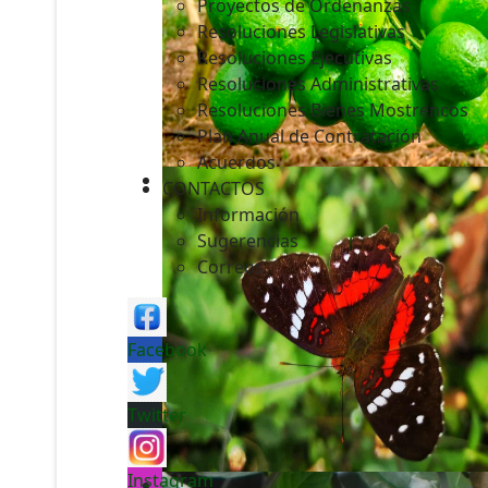
Proyectos de Ordenanzas
Resoluciones Legislativas
Resoluciones Ejecutivas
Resoluciones Administrativas
Resoluciones Bienes Mostrencos
Plan Anual de Contratación
Acuerdos
CONTACTOS
Información
Sugerencias
Correos
Facebook
Twitter
Instagram