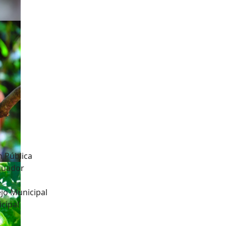
n Pública
Ecuador
jo Municipal
cipal