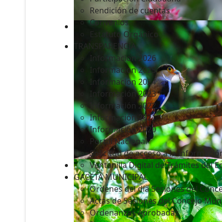
Rendición de cuentas
Convenios
Estatuto Orgánico
TRANSPARENCIA
Informacion 2026
Informacion 2025
Informacion 2024
Información 2023
Información 2022
Información 2021
Información 2020
Portal Nacional
Solicitud de acceso a la Informació
Ventanilla Digital de Trámites del 
GACETA MUNICIPAL
Ordenes del día Sesiones del Conce
Actas de Sesiones del Concejo Muni
Ordenanzas Aprobadas