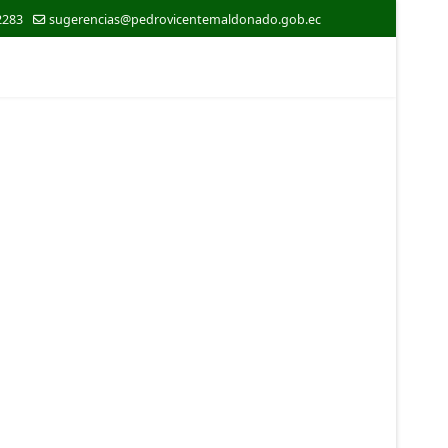
2283
sugerencias@pedrovicentemaldonado.gob.ec