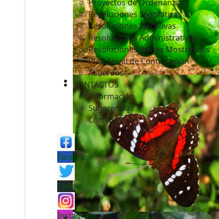
Proyectos de Ordenanzas
Resoluciones Legislativas
Resoluciones Ejecutivas
Resoluciones Administrativas
Resoluciones Bienes Mostrencos
Plan Anual de Contratación
Acuerdos
CONTACTOS
Información
Sugerencias
Correos
Facebook
Twitter
Instagram