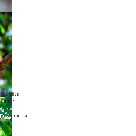
n Pública
Ecuador
jo Municipal
cipal