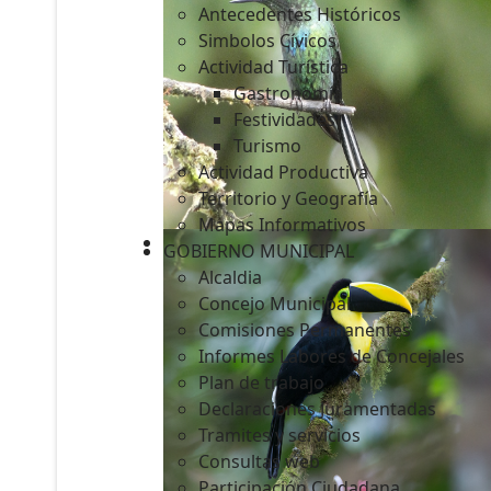
Antecedentes Históricos
Simbolos Cívicos
Actividad Turística
Gastronomía
c
Festividades
Turismo
Actividad Productiva
Territorio y Geografía
Mapas Informativos
GOBIERNO MUNICIPAL
Alcaldia
Concejo Municipal
Comisiones Permanentes
Informes Labores de Concejales
Plan de trabajo
Declaraciones Juramentadas
Tramites y servicios
Consultas web
Participación Ciudadana