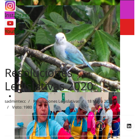
Instagram
Youtube
Resoluciones
Legislativas 2020
sadmintecc
Resoluciones Legislativas
18 Mayo 2023
Visto: 1980