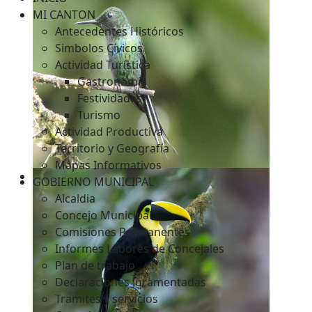
MI CANTON
Antecedentes Históricos
Simbolos Cívicos
c
Actividad Turística
Gastronomía
Festividades
Turismo
Actividad Productiva
Territorio y Geografía
Mapas Informativos
GOBIERNO MUNICIPAL
Alcaldia
Concejo Municipal
Comisiones Permanentes
Informes Labores de Concejales
Plan de trabajo
Declaraciones Juramentadas
Tramites y servicios