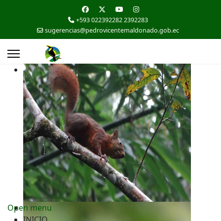
+593 022392282 2392283
sugerencias@pedrovicentemaldonado.gob.ec
Open menu
INICIO