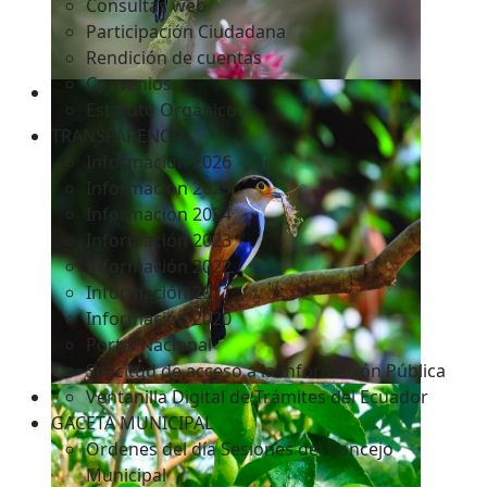
Consultas web
Participación Ciudadana
Rendición de cuentas
Convenios
Estatuto Orgánico
TRANSPARENCIA
Informacion 2026
Informacion 2025
Informacion 2024
Información 2023
Información 2022
Información 2021
Información 2020
Portal Nacional
Solicitud de acceso a la Información Pública
Ventanilla Digital de Trámites del Ecuador
GACETA MUNICIPAL
Ordenes del día Sesiones del Concejo
Municipal