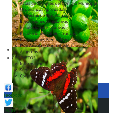
Actas de Sesiones del Concejo Municipal
Ordenanzas Aprobadas
Proyectos de Ordenanzas
Resoluciones Legislativas
Resoluciones Ejecutivas
Resoluciones Administrativas
Resoluciones Bienes Mostrencos
Plan Anual de Contratación
Acuerdos
CONTACTOS
Información
Sugerencias
Correos
Facebook
Twitter