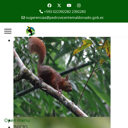
+593 022392282 2392283
sugerencias@pedrovicentemaldonado.gob.ec
Open menu
INICIO