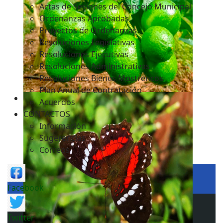
Actas de Sesiones del Concejo Municipal
Ordenanzas Aprobadas
Proyectos de Ordenanzas
Resoluciones Legislativas
Resoluciones Ejecutivas
Resoluciones Administrativas
Resoluciones Bienes Mostrencos
Plan Anual de Contratación
Acuerdos
CONTACTOS
Información
Sugerencias
Correos
Facebook
Twitter