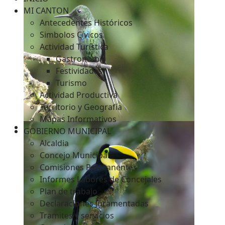
MI CANTON
Antecedentes Históricos
Simbolos Cívicos
c
Actividad Turística
Gastronomía
Festividades
Turismo
Actividad Productiva
Territorio y Geografía
Mapas Informativos
GOBIERNO MUNICIPAL
Alcaldia
Concejo Municipal
Comisiones Permanentes
Informes Labores de Concejales
Plan de trabajo
Declaraciones Juramentadas
Tramites y servicios