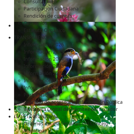
Consultas web
Participación Ciudadana
Rendición de cuentas
Convenios
Estatuto Orgánico
TRANSPARENCIA
Informacion 2026
Informacion 2025
Informacion 2024
Información 2023
Información 2022
Información 2021
Información 2020
Portal Nacional
Solicitud de acceso a la Información Pública
Ventanilla Digital de Trámites del Ecuador
GACETA MUNICIPAL
Ordenes del día Sesiones del Concejo
Municipal