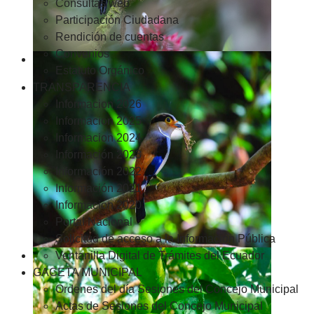
Consultas web
Participación Ciudadana
Rendición de cuentas
Convenios
Estatuto Orgánico
TRANSPARENCIA
Informacion 2026
Informacion 2025
Informacion 2024
Información 2023
Información 2022
Información 2021
Información 2020
Portal Nacional
Solicitud de acceso a la Información Pública
Ventanilla Digital de Trámites del Ecuador
GACETA MUNICIPAL
Ordenes del día Sesiones del Concejo Municipal
Actas de Sesiones del Concejo Municipal