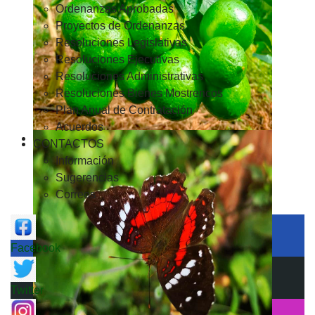
Ordenanzas Aprobadas
Proyectos de Ordenanzas
Resoluciones Legislativas
Resoluciones Ejecutivas
Resoluciones Administrativas
Resoluciones Bienes Mostrencos
Plan Anual de Contratación
Acuerdos
CONTACTOS
Información
Sugerencias
Correos
Facebook
Twitter