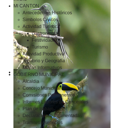
MI CANTON
Antecedentes Históricos
Simbolos Cívicos
Actividad Turística
Gastronomía
Festividades
Turismo
Actividad Productiva
Territorio y Geografía
Mapas Informativos
GOBIERNO MUNICIPAL
Alcaldia
Concejo Municipal
Comisiones Permanentes
Informes Labores de Concejales
Plan de trabajo
Declaraciones Juramentadas
Tramites y servicios