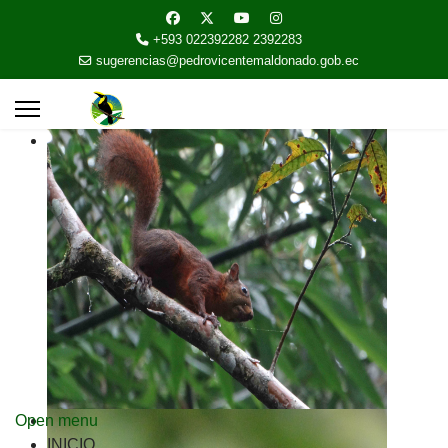
+593 022392282 2392283
sugerencias@pedrovicentemaldonado.gob.ec
Open menu
INICIO