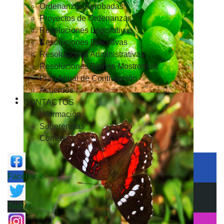
Ordenanzas Aprobadas
Proyectos de Ordenanzas
Resoluciones Legislativas
Resoluciones Ejecutivas
Resoluciones Administrativas
Resoluciones Bienes Mostrencos
Plan Anual de Contratación
Acuerdos
CONTACTOS
Información
Sugerencias
Correos
Facebook
Twitter