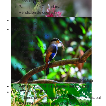
Consultas web
Participación Ciudadana
Rendición de cuentas
Convenios
Estatuto Orgánico
TRANSPARENCIA
Informacion 2026
Informacion 2025
Informacion 2024
Información 2023
Información 2022
Información 2021
Información 2020
Portal Nacional
Solicitud de acceso a la Información Pública
Ventanilla Digital de Trámites del Ecuador
GACETA MUNICIPAL
Ordenes del día Sesiones del Concejo Municipal
Actas de Sesiones del Concejo Municipal