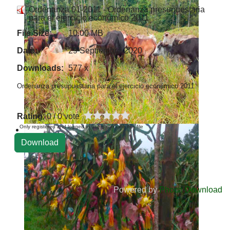
Ordenanza 01-2011 - Ordenanza presupuestaria
para el ejercicio económico 2011.
File Size:
10.00 MB
Date:
29 Septiembre 2020
Downloads:
577 x
Ordenanza presupuestaria para el ejercicio económico 2011.
Rating
: 0 / 0 vote
Only registered and logged in users can rate this file
Powered by
Phoca Download