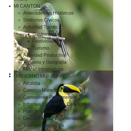
MI CANTON
Antecedentes Históricos
Simbolos Cívicos
Actividad Turística
Gastronomía
Festividades
Turismo
Actividad Productiva
Territorio y Geografía
Mapas Informativos
GOBIERNO MUNICIPAL
Alcaldia
Concejo Municipal
Comisiones Permanentes
Informes Labores de Concejales
Plan de trabajo
Declaraciones Juramentadas
Tramites y servicios