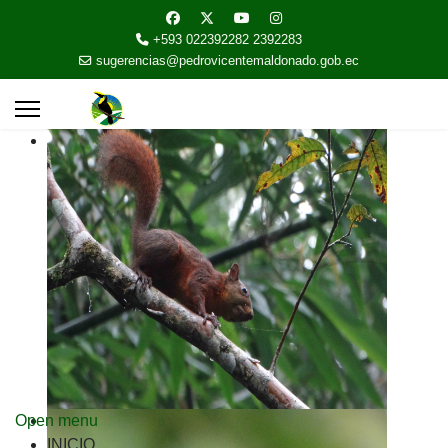
+593 022392282 2392283
sugerencias@pedrovicentemaldonado.gob.ec
Open menu
INICIO