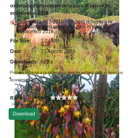
ordenanza presupuestaria para el ejercicio
económico 2016.
Ordenanza 007-2016 - Primera reforma a la
ordenanza presupuestaria para el ejercicio
económico 2016.
File Size:
2.24 MB
Date:
21 Agosto 2018
Downloads:
629 x
Primera reforma a la ordenanza presupuestaria para el ejercicio
económico 2016.
Rating
: 0 / 0 vote
Only registered and logged in users can rate this file