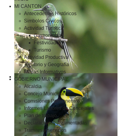
MI CANTON
Antecedentes Históricos
Simbolos Cívicos
Actividad Turística
Gastronomía
Festividades
Turismo
Actividad Productiva
Territorio y Geografía
Mapas Informativos
GOBIERNO MUNICIPAL
Alcaldia
Concejo Municipal
Comisiones Permanentes
Informes Labores de Concejales
Plan de trabajo
Declaraciones Juramentadas
Tramites y servicios