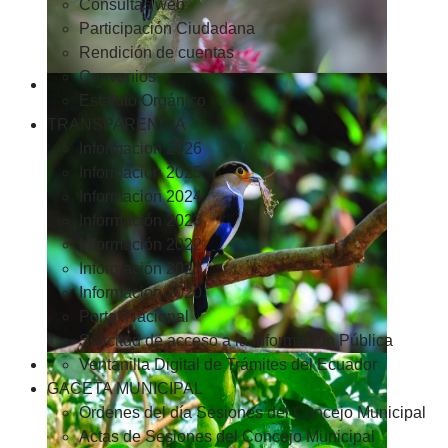
Consultas web
Participación Ciudadana
Rendición de cuentas
Convenios
Estatuto Orgánico
TRANSPARENCIA
Informacion 2026
Informacion 2025
Informacion 2024
Información 2023
Información 2022
Información 2021
Información 2020
Portal Nacional
Solicitud de acceso a la Información Pública
Ventanilla Digital de Trámites del Ecuador
GACETA MUNICIPAL
Ordenes del día Sesiones del Concejo Municipal
Actas de Sesiones del Concejo Municipal