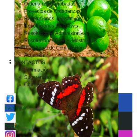
Ordenanzas Aprobadas
Proyectos de Ordenanzas
Resoluciones Legislativas
Resoluciones Ejecutivas
Resoluciones Administrativas
Resoluciones Bienes Mostrencos
Plan Anual de Contratación
Acuerdos
CONTACTOS
Información
Sugerencias
Correos
Facebook
Twitter