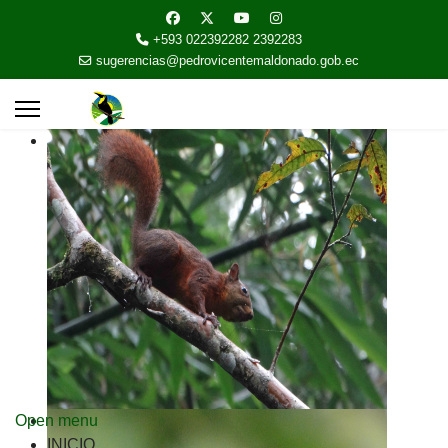
+593 022392282 2392283
sugerencias@pedrovicentemaldonado.gob.ec
Open menu
INICIO