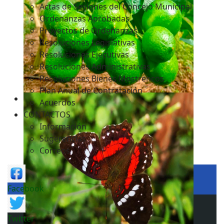
Actas de Sesiones del Concejo Municipal
Ordenanzas Aprobadas
Proyectos de Ordenanzas
Resoluciones Legislativas
Resoluciones Ejecutivas
Resoluciones Administrativas
Resoluciones Bienes Mostrencos
Plan Anual de Contratación
Acuerdos
CONTACTOS
Información
Sugerencias
Correos
Facebook
Twitter