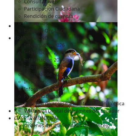
Consultas web
Participación Ciudadana
Rendición de cuentas
Convenios
Estatuto Orgánico
TRANSPARENCIA
Informacion 2026
Informacion 2025
Informacion 2024
Información 2023
Información 2022
Información 2021
Información 2020
Portal Nacional
Solicitud de acceso a la Información Pública
Ventanilla Digital de Trámites del Ecuador
GACETA MUNICIPAL
Ordenes del día Sesiones del Concejo
Municipal