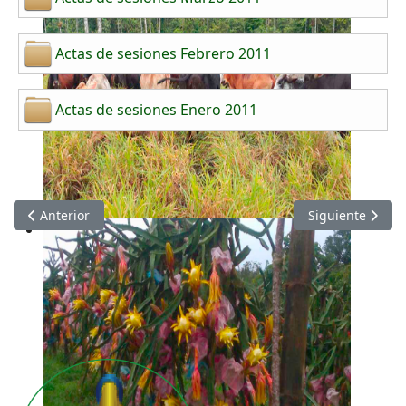
Actas de sesiones Febrero 2011
Actas de sesiones Enero 2011
Artículo anterior: Actas de Sesiones del Concejo Municipal de
Artículo siguien
Anterior
Siguiente