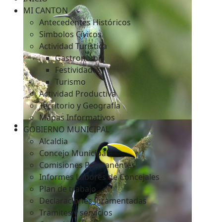
MI CANTON
Antecedentes Históricos
Simbolos Cívicos
c
Actividad Turística
Gastronomía
Festividades
Turismo
Actividad Productiva
Territorio y Geografía
Mapas Informativos
GOBIERNO MUNICIPAL
Alcaldia
Concejo Municipal
Comisiones Permanentes
Informes Labores de Concejales
Plan de trabajo
Declaraciones Juramentadas
Tramites y servicios