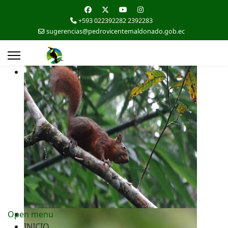
+593 022392282 2392283
sugerencias@pedrovicentemaldonado.gob.ec
Open menu
INICIO