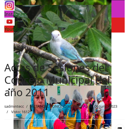
Instagram
Youtube
Actas de Sesiones del
Concejo Municipal del
año 2011
sadmintecc
ACTAS DEL CONCEJO MUNICIPAL
06 Junio 2023
Visto: 1612