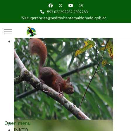
+593 022392282 2392283
sugerencias@pedrovicentemaldonado.gob.ec
Open menu
INICIO