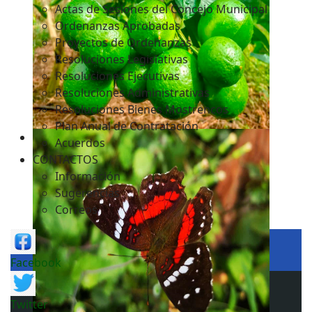
Actas de Sesiones del Concejo Municipal
Ordenanzas Aprobadas
Proyectos de Ordenanzas
Resoluciones Legislativas
Resoluciones Ejecutivas
Resoluciones Administrativas
Resoluciones Bienes Mostrencos
Plan Anual de Contratación
Acuerdos
CONTACTOS
Información
Sugerencias
Correos
Facebook
Twitter