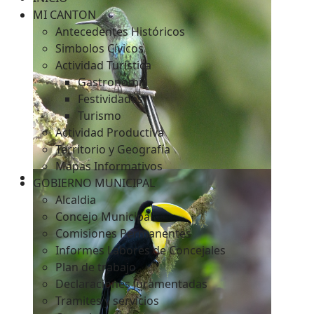
MI CANTON
Antecedentes Históricos
Simbolos Cívicos
c
Actividad Turística
Gastronomía
Festividades
Turismo
Actividad Productiva
Territorio y Geografía
Mapas Informativos
GOBIERNO MUNICIPAL
Alcaldia
Concejo Municipal
Comisiones Permanentes
Informes Labores de Concejales
Plan de trabajo
Declaraciones Juramentadas
Tramites y servicios