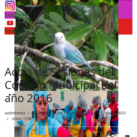
Instagram
Youtube
Actas de Sesiones del
Concejo Municipal del
año 2016
sadmintecc
ACTAS DEL CONCEJO MUNICIPAL
17 Mayo 2023
Visto: 1736