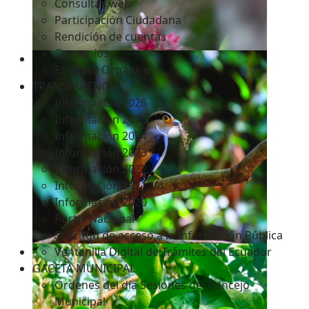
Consultas web
Participación Ciudadana
Rendición de cuentas
Convenios
Estatuto Orgánico
TRANSPARENCIA
Informacion 2026
Informacion 2025
Informacion 2024
Información 2023
Información 2022
Información 2021
Información 2020
Portal Nacional
Solicitud de acceso a la Información Pública
Ventanilla Digital de Trámites del Ecuador
GACETA MUNICIPAL
Ordenes del día Sesiones del Concejo
Municipal