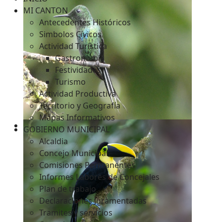
MI CANTON
Antecedentes Históricos
Simbolos Cívicos
c
Actividad Turística
Gastronomía
Festividades
Turismo
Actividad Productiva
Territorio y Geografía
Mapas Informativos
GOBIERNO MUNICIPAL
Alcaldia
Concejo Municipal
Comisiones Permanentes
Informes Labores de Concejales
Plan de trabajo
Declaraciones Juramentadas
Tramites y servicios