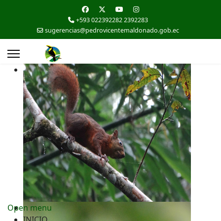
+593 022392282 2392283
sugerencias@pedrovicentemaldonado.gob.ec
Open menu
INICIO