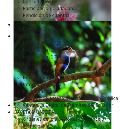
Consultas web
Participación Ciudadana
Rendición de cuentas
Convenios
Estatuto Orgánico
TRANSPARENCIA
Informacion 2026
Informacion 2025
Informacion 2024
Información 2023
Información 2022
Información 2021
Información 2020
Portal Nacional
Solicitud de acceso a la Información Pública
Ventanilla Digital de Trámites del Ecuador
GACETA MUNICIPAL
Ordenes del día Sesiones del Concejo
Municipal