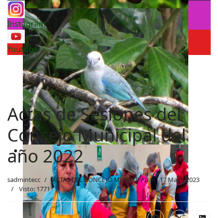
Instagram
Youtube
Actas de Sesiones del
Concejo Municipal del
año 2022
sadmintecc
ACTAS DEL CONCEJO MUNICIPAL
17 Mayo 2023
Visto: 1771