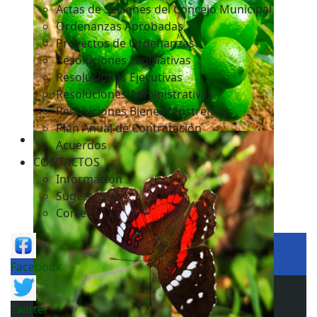
Actas de Sesiones del Concejo Municipal
Ordenanzas Aprobadas
Proyectos de Ordenanzas
Resoluciones Legislativas
Resoluciones Ejecutivas
Resoluciones Administrativas
Resoluciones Bienes Mostrencos
Plan Anual de Contratación
Acuerdos
CONTACTOS
Información
Sugerencias
Correos
Facebook
Twitter