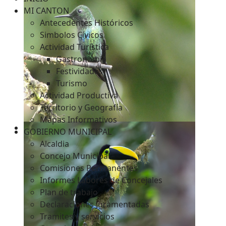
MI CANTON
Antecedentes Históricos
Simbolos Cívicos
c
Actividad Turística
Gastronomía
Festividades
Turismo
Actividad Productiva
Territorio y Geografía
Mapas Informativos
GOBIERNO MUNICIPAL
Alcaldia
Concejo Municipal
Comisiones Permanentes
Informes Labores de Concejales
Plan de trabajo
Declaraciones Juramentadas
Tramites y servicios