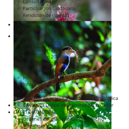
Consultas web
Participación Ciudadana
Rendición de cuentas
Convenios
Estatuto Orgánico
TRANSPARENCIA
Informacion 2026
Informacion 2025
Informacion 2024
Información 2023
Información 2022
Información 2021
Información 2020
Portal Nacional
Solicitud de acceso a la Información Pública
Ventanilla Digital de Trámites del Ecuador
GACETA MUNICIPAL
Ordenes del día Sesiones del Concejo
Municipal