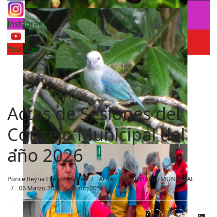
Instagram
Youtube
Actas de Sesiones del
Concejo Municipal del
año 2026
Ponce Reyna Evelyn Andrea
ACTAS DEL CONCEJO MUNICIPAL
06 Marzo 2026
Visto: 205