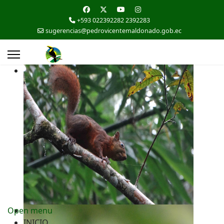
+593 022392282 2392283
sugerencias@pedrovicentemaldonado.gob.ec
Open menu
INICIO