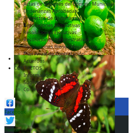
Actas de Sesiones del Concejo Municipal
Ordenanzas Aprobadas
Proyectos de Ordenanzas
Resoluciones Legislativas
Resoluciones Ejecutivas
Resoluciones Administrativas
Resoluciones Bienes Mostrencos
Plan Anual de Contratación
Acuerdos
CONTACTOS
Información
Sugerencias
Correos
Facebook
Twitter