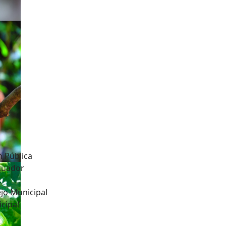
n Pública
Ecuador
jo Municipal
cipal