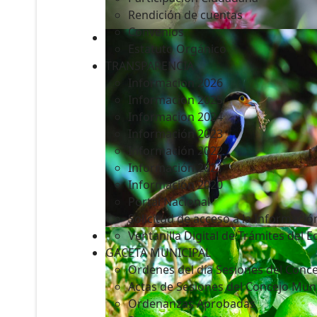
Rendición de cuentas
Convenios
Estatuto Orgánico
TRANSPARENCIA
Informacion 2026
Informacion 2025
Informacion 2024
Información 2023
Información 2022
Información 2021
Información 2020
Portal Nacional
Solicitud de acceso a la Informació
Ventanilla Digital de Trámites del 
GACETA MUNICIPAL
Ordenes del día Sesiones del Conce
Actas de Sesiones del Concejo Muni
Ordenanzas Aprobadas