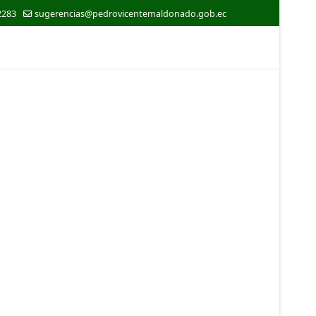
2283
sugerencias@pedrovicentemaldonado.gob.ec