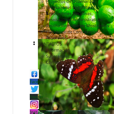
Proyectos de Ordenanzas
Resoluciones Legislativas
Resoluciones Ejecutivas
Resoluciones Administrativas
Resoluciones Bienes Mostrencos
Plan Anual de Contratación
Acuerdos
CONTACTOS
Información
Sugerencias
Correos
Facebook
Twitter
Instagram