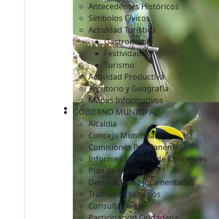
Antecedentes Históricos
Simbolos Cívicos
Actividad Turística
Gastronomía
c
Festividades
Turismo
Actividad Productiva
Territorio y Geografía
Mapas Informativos
GOBIERNO MUNICIPAL
Alcaldia
Concejo Municipal
Comisiones Permanentes
Informes Labores de Concejales
Plan de trabajo
Declaraciones Juramentadas
Tramites y servicios
Consultas web
Participación Ciudadana