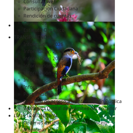
Consultas web
Participación Ciudadana
Rendición de cuentas
Convenios
Estatuto Orgánico
TRANSPARENCIA
Informacion 2026
Informacion 2025
Informacion 2024
Información 2023
Información 2022
Información 2021
Información 2020
Portal Nacional
Solicitud de acceso a la Información Pública
Ventanilla Digital de Trámites del Ecuador
GACETA MUNICIPAL
Ordenes del día Sesiones del Concejo
Municipal