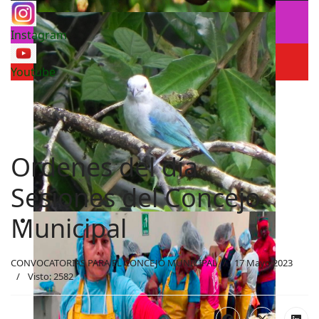
Instagram
Youtube
Ordenes del día
Sesiones del Concejo
Municipal
CONVOCATORIAS PARA EL CONCEJO MUNICIPAL
17 Mayo 2023
Visto: 2582