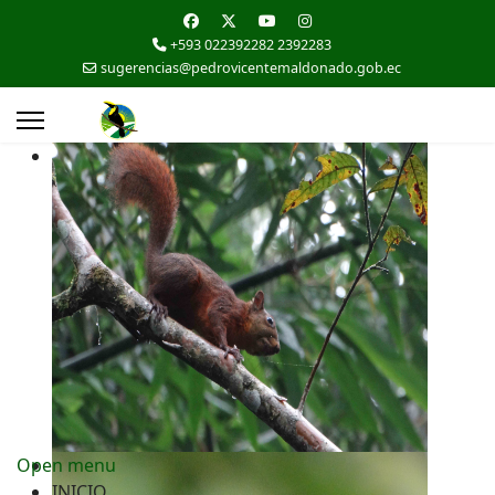
+593 022392282 2392283
sugerencias@pedrovicentemaldonado.gob.ec
Open menu
INICIO