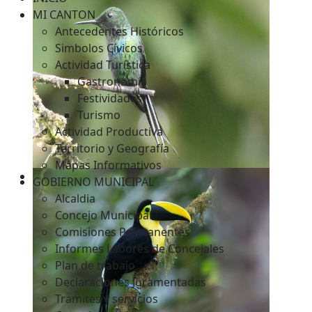
MI CANTON
Antecedentes Históricos
Simbolos Cívicos
c
Actividad Turística
Gastronomía
Festividades
Turismo
Actividad Productiva
Territorio y Geografía
Mapas Informativos
GOBIERNO MUNICIPAL
Alcaldia
Concejo Municipal
Comisiones Permanentes
Informes Labores de Concejales
Plan de trabajo
Declaraciones Juramentadas
Tramites y servicios