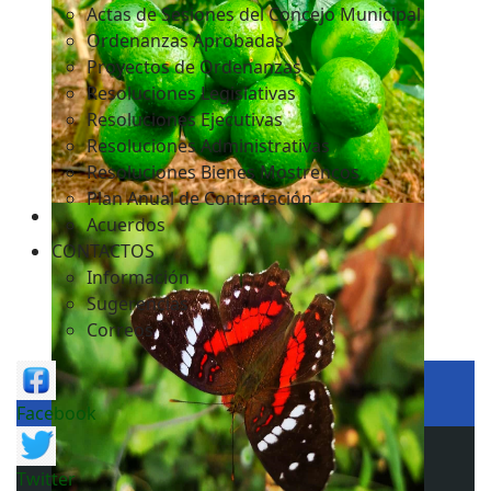
Actas de Sesiones del Concejo Municipal
Ordenanzas Aprobadas
Proyectos de Ordenanzas
Resoluciones Legislativas
Resoluciones Ejecutivas
Resoluciones Administrativas
Resoluciones Bienes Mostrencos
Plan Anual de Contratación
Acuerdos
CONTACTOS
Información
Sugerencias
Correos
Facebook
Twitter