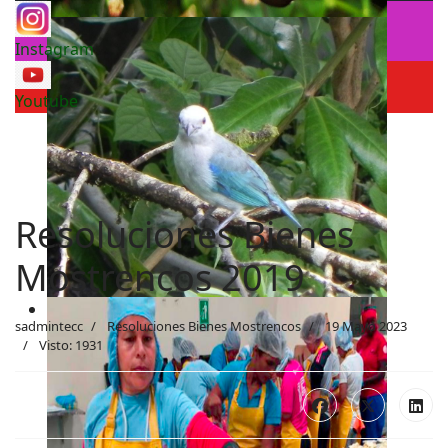
Instagram
Youtube
Resoluciones Bienes
Mostrencos 2019
sadmintecc
Resoluciones Bienes Mostrencos
19 Mayo 2023
Visto: 1931