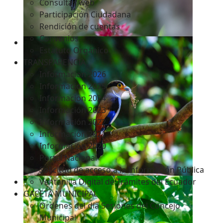
Consultas web
Participación Ciudadana
Rendición de cuentas
Convenios
Estatuto Orgánico
TRANSPARENCIA
Informacion 2026
Informacion 2025
Informacion 2024
Información 2023
Información 2022
Información 2021
Información 2020
Portal Nacional
Solicitud de acceso a la Información Pública
Ventanilla Digital de Trámites del Ecuador
GACETA MUNICIPAL
Ordenes del día Sesiones del Concejo
Municipal