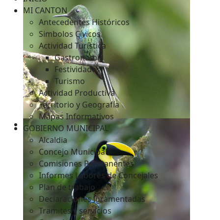
MI CANTON
Antecedentes Históricos
Simbolos Cívicos
c
Actividad Turística
Gastronomía
Festividades
Turismo
Actividad Productiva
Territorio y Geografía
Mapas Informativos
GOBIERNO MUNICIPAL
Alcaldia
Concejo Municipal
Comisiones Permanentes
Informes Labores de Concejales
Plan de trabajo
Declaraciones Juramentadas
Tramites y servicios