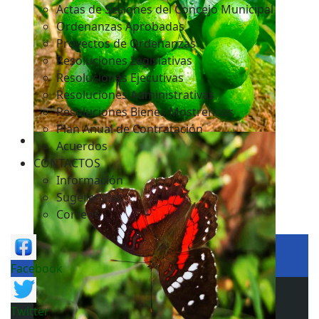
Actas de Sesiones del Concejo Municipal
Ordenanzas Aprobadas
Proyectos de Ordenanzas
Resoluciones Legislativas
Resoluciones Ejecutivas
Resoluciones Administrativas
Resoluciones Bienes Mostrencos
Plan Anual de Contratación
Acuerdos
CONTACTOS
Información
Sugerencias
Correos
Facebook
Twitter