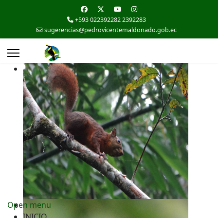
+593 022392282 2392283
sugerencias@pedrovicentemaldonado.gob.ec
Open menu
INICIO