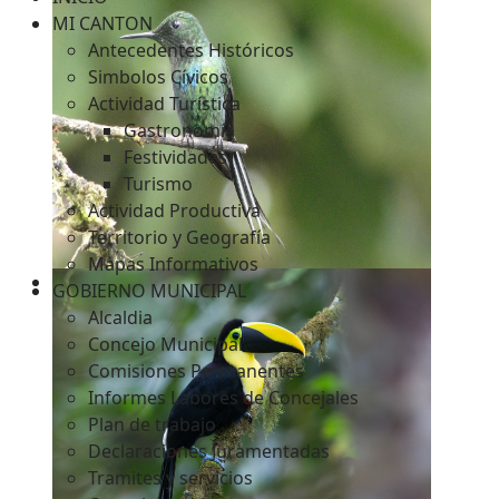
MI CANTON
Antecedentes Históricos
Simbolos Cívicos
c
Actividad Turística
Gastronomía
Festividades
Turismo
Actividad Productiva
Territorio y Geografía
Mapas Informativos
GOBIERNO MUNICIPAL
Alcaldia
Concejo Municipal
Comisiones Permanentes
Informes Labores de Concejales
Plan de trabajo
Declaraciones Juramentadas
Tramites y servicios