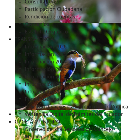
Consultas web
Participación Ciudadana
Rendición de cuentas
Convenios
Estatuto Orgánico
TRANSPARENCIA
Informacion 2026
Informacion 2025
Informacion 2024
Información 2023
Información 2022
Información 2021
Información 2020
Portal Nacional
Solicitud de acceso a la Información Pública
Ventanilla Digital de Trámites del Ecuador
GACETA MUNICIPAL
Ordenes del día Sesiones del Concejo
Municipal