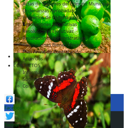
Actas de Sesiones del Concejo Municipal
Ordenanzas Aprobadas
Proyectos de Ordenanzas
Resoluciones Legislativas
Resoluciones Ejecutivas
Resoluciones Administrativas
Resoluciones Bienes Mostrencos
Plan Anual de Contratación
Acuerdos
CONTACTOS
Información
Sugerencias
Correos
Facebook
Twitter