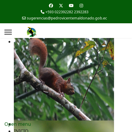
+593 022392282 2392283
sugerencias@pedrovicentemaldonado.gob.ec
Open menu
INICIO