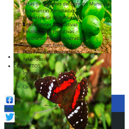
Actas de Sesiones del Concejo Municipal
Ordenanzas Aprobadas
Proyectos de Ordenanzas
Resoluciones Legislativas
Resoluciones Ejecutivas
Resoluciones Administrativas
Resoluciones Bienes Mostrencos
Plan Anual de Contratación
Acuerdos
CONTACTOS
Información
Sugerencias
Correos
Facebook
Twitter