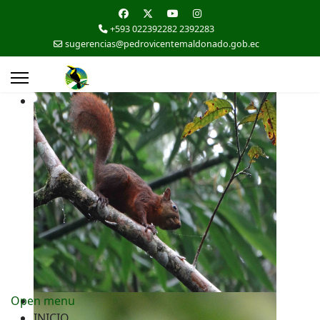
+593 022392282 2392283
sugerencias@pedrovicentemaldonado.gob.ec
Open menu
INICIO