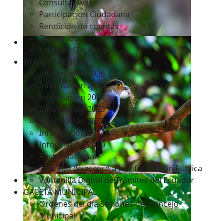
Consultas web
Participación Ciudadana
Rendición de cuentas
Convenios
Estatuto Orgánico
TRANSPARENCIA
Informacion 2026
Informacion 2025
Informacion 2024
Información 2023
Información 2022
Información 2021
Información 2020
Portal Nacional
Solicitud de acceso a la Información Pública
Ventanilla Digital de Trámites del Ecuador
GACETA MUNICIPAL
Ordenes del día Sesiones del Concejo
Municipal