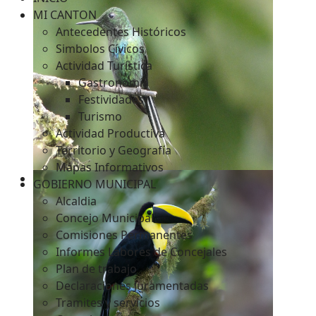
MI CANTON
Antecedentes Históricos
Simbolos Cívicos
c
Actividad Turística
Gastronomía
Festividades
Turismo
Actividad Productiva
Territorio y Geografía
Mapas Informativos
GOBIERNO MUNICIPAL
Alcaldia
Concejo Municipal
Comisiones Permanentes
Informes Labores de Concejales
Plan de trabajo
Declaraciones Juramentadas
Tramites y servicios