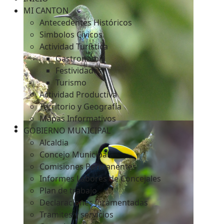
MI CANTON
Antecedentes Históricos
Simbolos Cívicos
c
Actividad Turística
Gastronomía
Festividades
Turismo
Actividad Productiva
Territorio y Geografía
Mapas Informativos
GOBIERNO MUNICIPAL
Alcaldia
Concejo Municipal
Comisiones Permanentes
Informes Labores de Concejales
Plan de trabajo
Declaraciones Juramentadas
Tramites y servicios