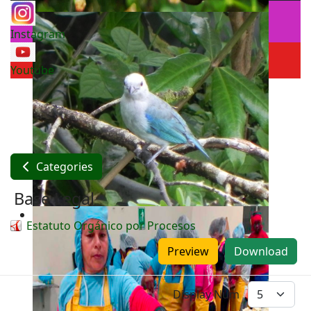
Instagram
Youtube
Categories
Base Legal
Estatuto Orgánico por Procesos
Preview
Download
Display Num