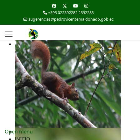
+593 022392282 2392283
sugerencias@pedrovicentemaldonado.gob.ec
Open menu
INICIO