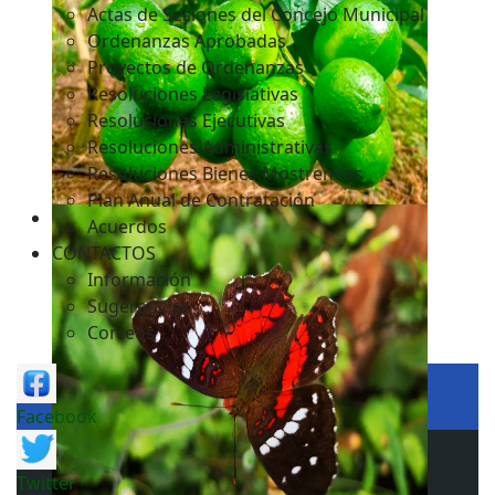
Actas de Sesiones del Concejo Municipal
Ordenanzas Aprobadas
Proyectos de Ordenanzas
Resoluciones Legislativas
Resoluciones Ejecutivas
Resoluciones Administrativas
Resoluciones Bienes Mostrencos
Plan Anual de Contratación
Acuerdos
CONTACTOS
Información
Sugerencias
Correos
Facebook
Twitter