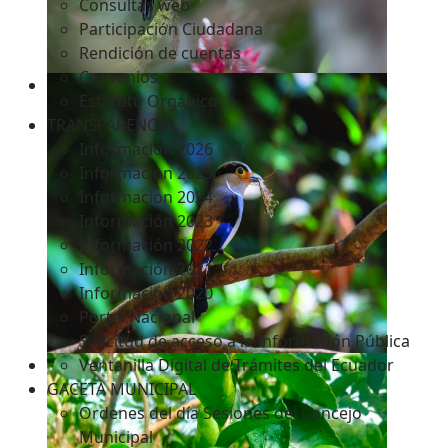
Consultas web
Participación Ciudadana
Rendición de cuentas
Convenios
Estatuto Orgánico
TRANSPARENCIA
Informacion 2026
Informacion 2025
Informacion 2024
Información 2023
Información 2022
Información 2021
Información 2020
Portal Nacional
Solicitud de acceso a la Información Pública
Ventanilla Digital de Trámites del Ecuador
GACETA MUNICIPAL
Ordenes del día Sesiones del Concejo
Municipal